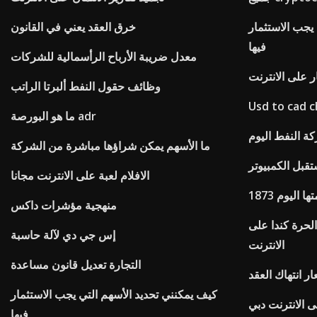
يجب الاستثمار
خرق العقد يعني في القانون
فيها
معدل ضريبة الأرباح الرأسمالية للشركات
ر على الانترنت
وظائف حقول النفط ألبرتا الراتب
Usd to cad c
ما هو البورصة adr
ة النفط اليوم
ما الأسهم يمكن شراؤها مباشرة من الشركة
قبل الكمبيوتر
الافلام لعبة على الانترنت مجانا
متها اليوم
منهجية مؤشرات داكس
الحرة كندا على
إس جي دي لآلة حاسبة
الانترنت
التجارة تعديل قانون مساعدة
ر انتهاك العقد
كيف يمكنني تحديد الأسهم التي يجب الاستثمار
 الانترنت دبي
فيها