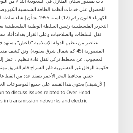
للحصول على خدمات أنظمة الطاقة الشمسية الكهروضوئي
الكهرباء قانون رقم (12) لسنة 
نقل السلطات والصلاحيات وعلى القرار بغداد: أفاد مص
عناصر من تنظيم الدولة الإسلامية "داعش" باستهداف 
المنصورية (45 كم شمال شرق بعقوبة). ونق كشف 
المحجوب، عن مخطط تركي لنقل قادة تنظيم داعش إلى م
حكومة الوفاق غير الدستورية فايز السراج قام الفريق مهند
حنفي محافظ البحر الأحمر بتفقد عدد من القطاع
[الأرشيف] يحتوي هذا القسم على جميع الموضوعات الخاص
 in transmission networks and electric