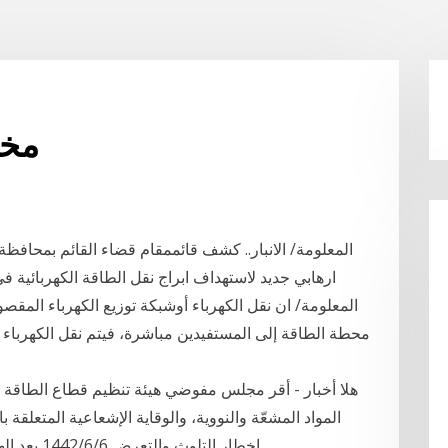
مخط
المعلومة/ الانبار.. كشف قائممقام قضاء القائم بمحافظة 
ارهابي جديد لاستهداف ابراج نقل الطاقة الكهربائية ف
المعلومة/ ان نقل الكهرباء أوشبكة توزيع الكهرباء المقصود
محطة الطاقة إلى المستفيدين مباشرة، فيتم نقل الكهرب
هلا أخبار - أقر مجلس مفوضي هيئة تنظيم قطاع الطاقة
المواد المشعّة والنووية، والوقاية الإشعاعية المتعلقة
اخطار التلوث والتعرض 6‏‏/6‏‏/1442 بعد الهجرة 6‏‏/6‏‏/1442 بعد الهجرة 6‏‏/6‏‏/1442 بعد الهجرة