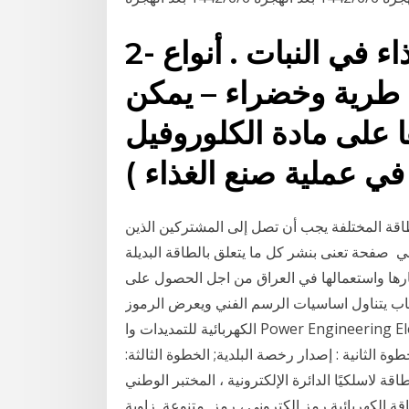
2- تنظيم نقل الماء والغذاء في النبات . أنواع
اللينة : طرية وخضراء – يمكن
ا على مادة الكلوروفيل
الطاقة المختلفة يجب أن تصل إلى المشتركين الذين
 صفحة تعنى بنشر كل ما يتعلق بالطاقة البديلة
مالها في العراق من اجل الحصول على Related Pages. الأسئلة العلمية وأجوبتها
اب يتناول اساسيات الرسم الفني ويعرض الرموز
الكهربائية للتمديدات وا Power Engineering Electrical Circuit Diagram Technical إصدار رخصة نقل
وة الثانية : إصدار رخصة البلدية; الخطوة الثالثة:
لاسلكيًا الدائرة الإلكترونية ، المختبر الوطني