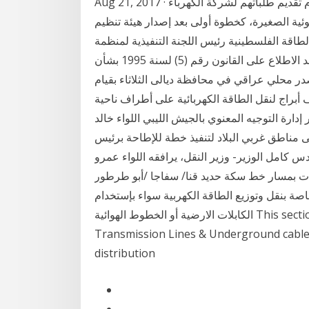
Aug 21, 2017 · بات بمقدور سكان المنازل في السعودية ابتداء من اليوم تقديم طلباتهم لشركة الكهرباء
ة الصغيرة، كخطوة أولى بعد إصدار هيئة تنظيم
1995 بشأن إنشاء سلطة الطاقة الفلسطينية رئيس اللجنة التنفيذية لمنظمة
التحرير الفلسطينية رئيس السلطة الوطنية الفلسطينية بعد الاطلاع على القانون رقم (5) لسنة 1995 بشأن
در محلي عراقي في محافظة ديالى الثلاثاء بقيام
أبراج لنقل الطاقة الكهربائية على أطراف ناحية
مدير إدارة التوجيه المعنوي بالجيش الليبي اللواء خالد
ناطق غربي البلاد لتنفيذ خطة للإطاحة برئيس
س كامل الوزير- وزير النقل، يرافقه اللواء عمرو
ات بمسار خط سكة حديد قنا/ سفاجا /أبو طرطور
ة بنقل وتوزيع الطاقة الكهربية سواء بإستخدام
الكابلات الارضية أو الخطوط الهوائية This section to discuss issues related to Over Head
Transmission Lines & Underground cables
distribution