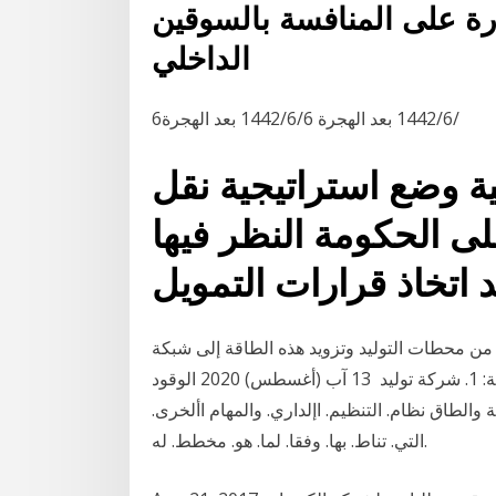
رة على المنافسة بالسوقين
الداخلي
6‏‏/6‏‏/1442 بعد الهجرة 6‏‏/6‏‏/1442 بعد الهجرة
 وضع استراتيجية نقل
ى الحكومة النظر فيها
ة من محطات التوليد وتزويد هذه الطاقة إلى شبكة
النقل الوطنية، ويشتمل هذا القطاع على الشركات التالية: 1. شركة توليد 13 آب (أغسطس) 2020 الوقود
 والطاق نظام. التنظيم. اإلداري. والمهام األخرى.
التي. تناط. بها. وفقا. لما. هو. مخطط. له.