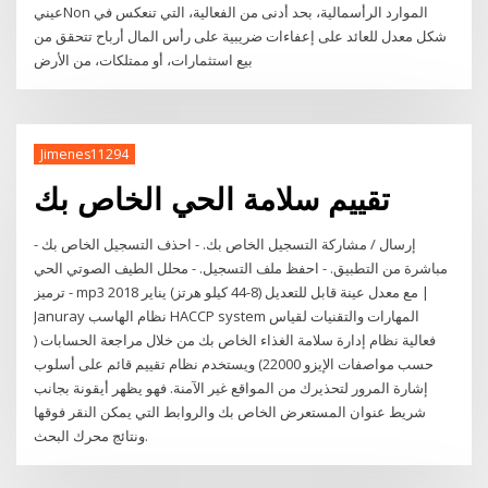
عينيNon الموارد الرأسمالية، بحد أدنى من الفعالية، التي تنعكس في
شكل معدل للعائد على إعفاءات ضريبية على رأس المال أرباح تتحقق من
بيع استثمارات، أو ممتلكات، من الأرض
Jimenes11294
تقييم سلامة الحي الخاص بك
- إرسال / مشاركة التسجيل الخاص بك. - احذف التسجيل الخاص بك
مباشرة من التطبيق. - احفظ ملف التسجيل. - محلل الطيف الصوتي الحي
- ترميز mp3 مع معدل عينة قابل للتعديل (8-44 كيلو هرتز) يناير 2018 |
Januray نظام الهاسب HACCP system المهارات والتقنيات لقياس
فعالية نظام إدارة سلامة الغذاء الخاص بك من خلال مراجعة الحسابات (
حسب مواصفات الإيزو 22000) ويستخدم نظام تقييم قائم على أسلوب
إشارة المرور لتحذيرك من المواقع غير الآمنة. فهو يظهر أيقونة بجانب
شريط عنوان المستعرض الخاص بك والروابط التي يمكن النقر فوقها
ونتائج محرك البحث.