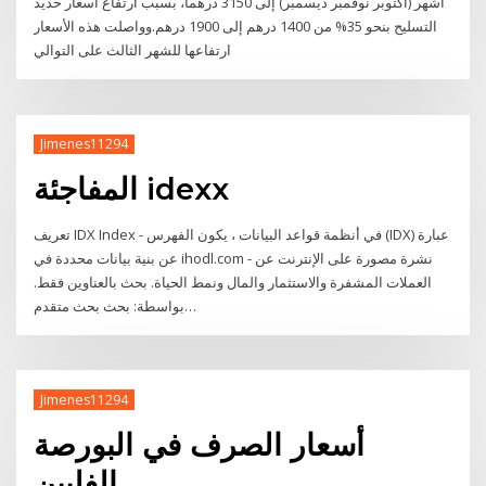
أشهر (أكتوبر نوفمبر ديسمبر) إلى 3150 درهماً، بسبب ارتفاع أسعار حديد
التسليح بنحو 35% من 1400 درهم إلى 1900 درهم.وواصلت هذه الأسعار
ارتفاعها للشهر الثالث على التوالي
Jimenes11294
المفاجئة idexx
تعريف IDX Index - في أنظمة قواعد البيانات ، يكون الفهرس (IDX) عبارة
عن بنية بيانات محددة في ihodl.com - نشرة مصورة على الإنترنت عن
العملات المشفرة والاستثمار والمال ونمط الحياة. بحث بالعناوين فقط.
بواسطة: بحث بحث متقدم…
Jimenes11294
أسعار الصرف في البورصة
الفلبين