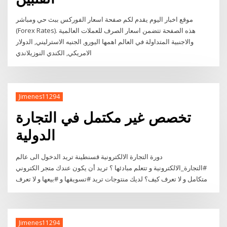
موقع اخبار اليوم يقدم لكم صفحة اسعار الفوركس ببث حي ومباشر
(Forex Rates). هذه الصفحة تتضمن اسعار الصرف للعملات العالمية
والاجنبية المتداولة في العالم اهمها اليورو, الجنيه الاسترليني, الدولار
الامريكي, الكندي النوزيلاندي
Jimenes11294
تخصص غير مكتمل في التجارة
الدولية
دورة التجارة الالكترونية قسنطينة تريد الدخول الى عالم
#التجارة_الالكترونية و تتعلم مبادئها ؟ تريد أن يكون عندك متجر الكتروني
متكامل و لا تعرف كيف؟ لديك منتوجات تريد #تسويقها و #بيعها و لا تعرف
Jimenes11294