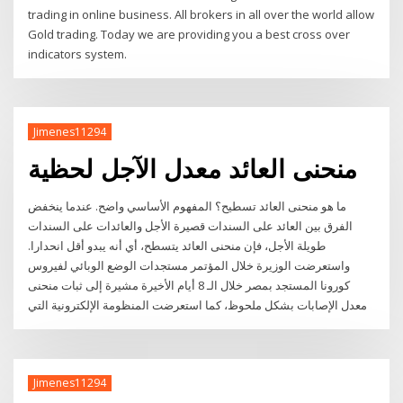
trading in online business. All brokers in all over the world allow
Gold trading. Today we are providing you a best cross over
indicators system.
Jimenes11294
منحنى العائد معدل الآجل لحظية
ما هو منحنى العائد تسطيح؟ المفهوم الأساسي واضح. عندما ينخفض
الفرق بين العائد على السندات قصيرة الأجل والعائدات على السندات
طويلة الأجل، فإن منحنى العائد يتسطح، أي أنه يبدو أقل انحدارا.
واستعرضت الوزيرة خلال المؤتمر مستجدات الوضع الوبائي لفيروس
كورونا المستجد بمصر خلال الـ 8 أيام الأخيرة مشيرة إلى ثبات منحنى
معدل الإصابات بشكل ملحوظ، كما استعرضت المنظومة الإلكترونية التي
Jimenes11294