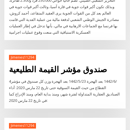
التحرير الشعبي الصيني. تضم حالياً حوالي 250.000 فرد و2.300 طائرة،
وبذلك تكون أكبر قوات جوية في قارة آسيا، وثالث أكبر قوات جوية في
العالم بعد كل من القوات الجوية يرى العقيد المتقاعد، أحمد كروش،
مصادرة الجيش الوطني الشعبي لدفعة مالية من عملية الفدية التي قامت
بها فرنسا مع الجماعات الارهابية في مالي، بأنها تدخل في إطار العمليات
العسكرية الاستباقية التي منعت وقوع عمليات اجرامية
Jimenes11294
صندوق مؤشر القيمة الطليعية
4‏‏/6‏‏/1442 بعد الهجرة 23‏‏/5‏‏/1442 بعد الهجرة وزن كل صندوق في مؤشر
القطاع من حيث القيمة السوقية حتى تاريخ 22 مارس 2020: أداء
الصناديق العقارية المتداولة لفترة شهر، ومنذ بداية العام، ومنذ الإدراج كما
في تاريخ 22 مارس 2020:
Jimenes11294