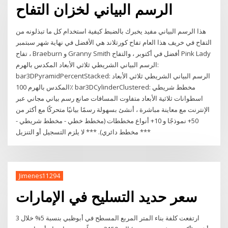
الرسم البياني لخزان التفاح
هذا الرسم البياني مفيد يخبرك بالضبط كيفية استخدام كل ما تبذلونه من
التفاح في خريف هذا العام تفاح كورتلاند هي الأفضل في نهاية شهر سبتمبر
، تفاح Braeburn و Granny Smith أفضل في أكتوبر ، والتفاح Pink Lady
الرسم البياني الشريطي ثلاثي الأبعاد المكدس بالهرم:
bar3DPyramidPercentStacked: الرسم البياني الشريطي ثلاثي الأبعاد
المكدس بالهرم 100٪ bar3DCylinderClustered: مخطط شريطي
اسطوانات ثلاثية الأبعاد متفاوت المسافات صانع رسم بياني مجاني عبر
الإنترنت مع معاينة مباشرة ، أنشئ بسهولة رسمًا بيانيًا متحركًا مع أكثر من
50+ نموذجًا و 10+ أنواع مخططات (مخطط خطي - مخطط شريطي -
مخطط دائري). *** لا يلزم التسجيل أو التنزيل ***
Jimenes11294
سعر حديد التسليح في الإمارات
ارتفعت كلفة بناء المتر المربع المسطح في أبوظبي بنسبة 5% خلال 3