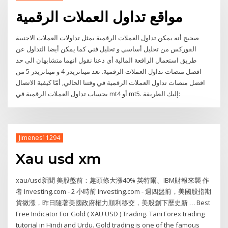
مواقع تداول العملات الرقمية
صحيح أنه يمكن تداول العملات الرقمية بمثل تداولات العملات الاجنبية
الفوركس من تحليل أساسي و تحليل فني كما يمكن أيضا التداول عن
طريق استعمال الرافعة المالية أي دعنا نقول انهما متشابهان الى حد
افضل منصات تداول العملات الرقمية. تعد ميتاتريدر 4 و ميتاتريدر 5 من
افضل منصات تداول العملات الرقمية في وقتنا الحالي, أمّا كيفية الاتصال
بحساب تداول العملات الرقمية في mt4 أو mt5. إليك الطريقة:
Jimenes11294
Xau usd xm
xau/usd新聞 美股盤前：趣頭條大漲40% 英特爾、IBM財報來襲 作
者 Investing.com - 2 小時前 Investing.com - 週四盤前，美國股指期
貨微漲，昨日隨著美國政府權力順利移交，美股創下歷史新 … Best
Free Indicator For Gold ( XAU USD ) Trading. Tani Forex trading
tutorial in Hindi and Urdu. Gold trading is one of the famous