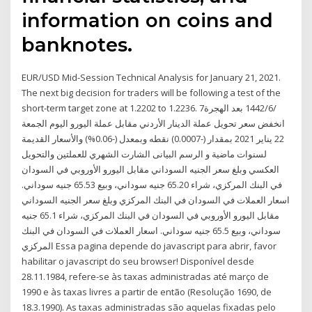
information on coins and
banknotes.
EUR/USD Mid-Session Technical Analysis for January 21, 2021.
The next big decision for traders will be following a test of the
short-term target zone at 1.2202 to 1.2236. 7‏‏/6‏‏/1442 بعد الهجرة
انخفض سعر تحويل عملة الدينار الأردني مقابل عملة اليورو اليوم الجمعة
22 يناير 2021 بمقدار (-0.0007) نقطه وبمعدل (-0.06%) والأسعار القديمة
لسنوات ماضية و الرسم البيانى الشارت الشهري للعملتين والتحويل
العكسي وبلغ سعر الجنيه السوداني مقابل اليورو الأوروبي في السودان
في البنك المركزي، شراء 65.20 جنيه سوداني، وبيع 65.53 جنيه سوداني.
اسعار العملات في السودان في البنك المركزي وبلغ سعر الجنيه السوداني
مقابل اليورو الأوروبي في السودان في البنك المركزي، شراء 65.1 جنيه
سوداني، وبيع 65.5 جنيه سوداني. اسعار العملات في السودان في البنك
المركزي Essa pagina depende do javascript para abrir, favor
habilitar o javascript do seu browser! Disponível desde
28.11.1984, refere-se às taxas administradas até março de
1990 e às taxas livres a partir de então (Resolução 1690, de
18.3.1990). As taxas administradas são aquelas fixadas pelo