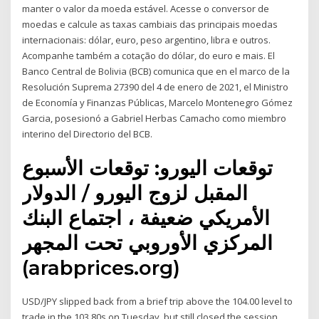
manter o valor da moeda estável. Acesse o conversor de
moedas e calcule as taxas cambiais das principais moedas
internacionais: dólar, euro, peso argentino, libra e outros.
Acompanhe também a cotação do dólar, do euro e mais. El
Banco Central de Bolivia (BCB) comunica que en el marco de la
Resolución Suprema 27390 del 4 de enero de 2021, el Ministro
de Economía y Finanzas Públicas, Marcelo Montenegro Gómez
Garcia, posesionó a Gabriel Herbas Camacho como miembro
interino del Directorio del BCB.
توقعات اليورو: توقعات الأسبوع
المقبل لزوج اليورو / الدولار
الأمريكي ضعيفة ، اجتماع البنك
المركزي الأوروبي تحت المجهر
(arabprices.org)
USD/JPY slipped back from a brief trip above the 104.00 level to
trade in the 103.80s on Tuesday, but still closed the session