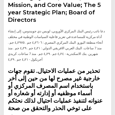
Mission, and Core Value; The 5
year Strategic Plan; Board of
Directors
دعا نائب رئيس البنك المركزي الأوروبي، لويس دي جويندوس، إلى إنشاء
أداة مركزية للمساعدة في تعزيز فاعلية السياسات الوطنية في مختلف
أنحاء منطقة اليورو. البنك المركزي المصري : ٤٫٢٦٠٦ جم . ٤٫٢٩٧٥ جم .
منذ 7 ساعات. البنك العربي الافريقي الدولي : ٤٫٢١ جم . ٤٫٢٩ جم . منذ
شهرين. بنك الاسكندرية - ٤٫٢٤ جم . ٤٫٢٩ جم . منذ 7 ساعات. كريدي
أجريكول - ٤٫٢١ جم . ٤٫٢٩
تحذير من عمليات الاحتيال. تقوم جهات
خارجية غير مصرح لها من حين إلى أخر
باستخدام اسم المصرف المركزي أو
أسماء موظفيه أو إدارته أو شعاره أو
عنوانه لتنفيذ عمليات احتيال لذلك نحثكم
على توخي الحذر والتحقق من صحة