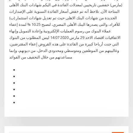
(مارس) خفضين تاريخيين لمعدلات الفائدة في اليكم شهادات البنك الأهلى
المتاحة الآن. نلاحظ أنه تم خفض أسعار الفائدة السنوية على الإصدارات
الجديدة من شهادات البنك الاهلى حيث تم تعديل شهادات استثمار (ب)
للأفراد، والتى يصدرها البنك الأهلى المصري، لتصبح 10.25 % لمدة إعفاء
عملاء البنوك من رسوم العمليات الإلكترونية وإعادة التمويل وإنهاء
الاتفاقيات اقتصاد الاحد 29 مارس 2020 14:07 ليس المطلوب من البنوك
التي جنت أرباحا كبيرة من الفائدة على هذه القروض إعفاء المقترضين،
وغالبيتهم من الموظفين ومتوسطي ومحدودي الدخل، من ديونهم، وإنما
مساعدتهم من خلال التخفيف من الفوائد