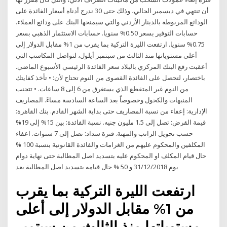
أن تنتهي في ديسمبر الحالي، وذلك حتى 30 ندرج أدناه أسعار الفائدة على
الودائع المربوطة بالدينار الأردني والتي سيمنحها البنك على ودائع العملاء.
حسابات التوفير بسعر 0.50% سنويا. حسابات الاستثمار الذهبي بسعر
0.75% سنويا. ارتفعت الليرة التركية بما يقرب من 1% مقابل الدولار إلى
أعلى مستوياتها منذ الثالث من سبتمبر أيلول، لتواصل المكاسب التي
أعقبت رفع البنك المركزي بالبلاد سعر الفائدة الرئيسي الأسبوع الماضي.
باختصار، لتحصل على الفائدة القصوى من النوم تحتاج لأن: • تأخذ كفايتك
من النوم غير المتقطع الذي يستغرق من 6 إلى 8 ساعات. • تتجنب
المنبهات والكحول وخصوصاً بعد الساعة السادسة مساءً. المصاريف
الإدارية: إعفاء من نسبة المصاريف حتى بداية الشهر القادم. بنك القاهرة:
قيمة القرض: تصل إلى 1.5 مليون جنيه. نسبة الفائدة: بين 15% إلى 19%
حسب تحويل الراتب والمهنة. فترة سداد: تصل إلى 7 سنوات. اعفاء
المكلفين والمحكوم عليهم من الغرامات والفائدة القانونية بنسبة 100 %
حال قيام المكلف او المحكوم عليه بتسديد اصل المطالبة حتى نهاية دوام
يوم 31/12/2018 و 50 % حال قيامه بتسديد اصل المطالبة بعد
ارتفعت الليرة التركية بما يقرب
من 1% مقابل الدولار إلى أعلى
مستوياتها منذ الثالث من سبتمبر