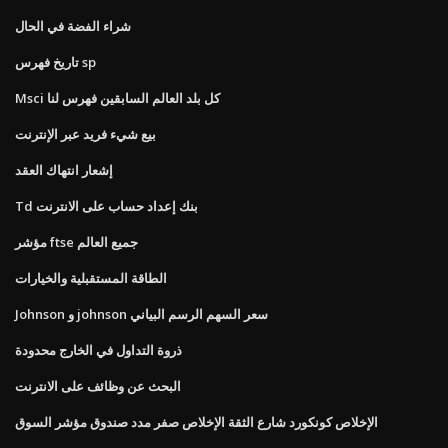
شراء الفضة في الحال
تاريخ فهرس sp
Msci كل بلد العالم السابقين فهرس لنا
بيع شيء فريد عبر الإنترنت
إشعار انتهاك العقد
Td بنك إعداد حساب على الانترنت
مؤشر ftse جميع العالم
الطاقة المستقبلية والخيارات
Johnson و johnson سعر السهم الرسم البياني
ذروة التداول في الخارج محدودة
البحث عن وظائف على الانترنت
الإخلاص كونكورد شارع الثقة الإخلاص صفر مدد صندوق مؤشر السوق