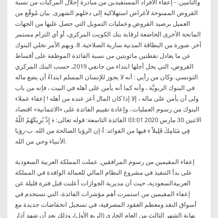
والتأمين. - إعفاء الأفراد المستفيدين من مبادرة إحلال المركبات من نسبة
القروض الممنوحة لأغراض استهلاكية إلى دخلهم الشهرى. بيان مُوقّع من
العميل برصيد القروض وعمليات التمويل التي حصل عليها من الجهات
المانحة الأخرى الخاضعة لرقابة بنك الكويت المركزي، أو أي التزام مستمر
آخر. صورة من البطاقة المدنية سارية الصلاحية. 8. ويهم الأمر تخلي البنوك
عن ما يعادل نقطتين مائويتين من نسبة الفائدة الموظفة على أقساط
القروض، التي يحل أجلها ابتداء من جانفي 2019، حسب البنك المركزي
التونسي. وكان من رأيي : أنه لا يجوز للإنسان المسلم ابتداءً أن يضع ماله
في البنوك الربويَّة ، وأنه كما أنه يأمن على أهله في البيت ، فإنه من باب
ولى أن يأمن على ماله ، إلا إذا كان المال أعز عنده من أهله ! إعفاء عملاء
البنوك من رسوم العمليات.. وإعادة تقييم الفائدة على «الائتمانية» اقتصاد
الاثنين 30 مارس 2020 03:01 الفائدة التاسعة: قوله تعالى: ﴿ إِذْ يُرِيكَهُمُ اللّهُ
فِي مَنَامِكَ قَلِيلاً ﴾ فيها من الفوائد: أ-إن الرؤيا الصالحة من الله. ب-رؤيا
الأنبياء وحي من الله.
إعفاء المقيمين من رسوم المرافقين. عملت المملكة العربية السعودية
على بدأ التنفيذ في مشروع النظام المالي للعمالة الوافدة في المملكة
العربيةالسعودية، حيث أن مديرية الجوازات أعلنت قبل فترة قليلة عن
إعفاء المقيمين من استمرت أهم مؤشرات الفائدة، التي تستخدم في
أسواق النقد ومعظم العقود المصرفية، في تسجيل انخفاضات جديدة مع
نهاية الشهر الثالث من العام الجاري (الربع الأول)، وذلك بعد أن شهد آذار