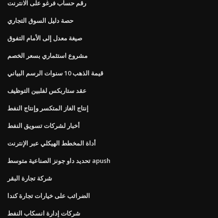
رقم حساب فرغو على الانترنت
حصة دليل السوق التجاري
صيغة معدل إلى الأمام التفوق
مشروع استثماري بسعر الخصم
قيمة الذهب 10 سنوات الرسم البياني
عقد ستاربكس لفلبين التوظيف
إنتاج الغاز المتكسر وإنتاج النفط
أخبار لشركات تسويق النفط
أداة المخطط الهيكلي عبر الإنترنت
تحديد داو جونز الصناعية متوسط ​​apush
شركة تجارة البقر
الضرائب على خيارات تجارة كندا
شركات إدارة انسكاب النفط