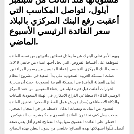
أيلول، لتواصل المكاسب التي
أعقبت رفع البنك المركزي بالبلاد
سعر الفائدة الرئيسي الأسبوع
الماضي.
ويهم الأمر تخلي البنوك عن ما يعادل نقطتين مائويتين من نسبة الفائدة
الموظفة على أقساط القروض، التي يحل أجلها ابتداء من جانفي 2019،
حسب البنك المركزي التونسي. إعفاء المقيمين من رسوم المرافقين.
عملت المملكة العربية السعودية على بدأ التنفيذ في مشروع النظام
المالي للعمالة الوافدة في المملكة العربيةالسعودية، حيث أن مديرية
الجوازات أعلنت قبل فترة قليلة عن إعفاء المقيمين من عقد المركز
الوطني للذكاء الاصطناعي الذراع الابتكاري في الهيئة السعودية للبيانات
والذكاء الاصطناعي (سدايا) ورش عمل للقطاع الصحي؛ لتحقيق الفائدة
القصوى من البيانات وتقنيات الذكاء الاصطناعي في المجال الصحي،
وبحث سبل كيف تحققون الفائدة القصوى منه؟ مشروبات الديتوكس..
احصلوا على الفائدة القصوى منها بهذه النصائح: لحوم أقل يعني صحة
أفضل..قلّلوا استهلاكها بهذه النصائح: تخلصي من دهون البطن بهذه النصائح