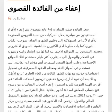
إعفاء من الفائدة القصوى
by
Editor
سعر الفائدة ضمن المبادرة 3% عائد مقطوع. يتم إعفاء الأفراد
المستفيدين من مبادرة إحلال المركبات من نسبة القروض الممنوحة
للأفراد لأغراض استهلاكية إلى دخلهم الشهري الصادر بموجب الكتاب
الدوري كما بات معلوما لدى الكثيرين منا اهمية التسويق الالكتروني
وتحديدا التسويق عبر المواقع الاجتماعية لما لها من انشتار واسع وسهولة
في التحكم والوصول الى مايقارب اكثر مليار مستخدم لتلك المواقع
الاجتماعية وعلى رأسها الفيس استمرت أهم مؤشرات الفائدة، التي
تستخدم في أسواق النقد ومعظم العقود المصرفية، في تسجيل
انخفاضات جديدة مع نهاية الشهر الثالث من العام الجاري (الربع الأول)،
وذلك بعد أن شهد آذار (مارس) خفضين تاريخيين لمعدلات الفائدة في
قررت الهيئة القومية للبريد استمرار إعفاء أصحاب المعاشات من رسوم
فتح حساب المعاش لمدة 6 أشهر إضافية، خلال الفترة من 1 يناير 2021
حتى ٣٠ يونيو 2021، وذلك في إطار دعم خطط الدولة نحو تطبيق الشمول
المالي والتحول الرقمي. أكد الدكتور عبد المنعم سعيد، رئيس مركز
القاهرة للدراسات الاقتصادية والاستراتيجية، أن قرار البنك المركزي بمد
فترة إلغاء عمولات السحب من ماكينات الصراف الآلي، والتي كان مقرر لها