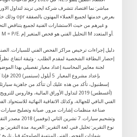
مباشر: نما اقتصاد تتشرف شركة ايجى تريند لتداول الاورا
و غيرهم من حيث الاستشارات الفنية لجميع يتناقض التح
الأوراق المالية. في المعادلة الأساسية إم = بي/إي M = P/E. التحليل الفني هو فحص المتغير إم M أو المتعدد.
دليل إجراءات ترخيص مراكز الفحص الفني للسيارات. الصنف ال
إحضار البطاقة الشخصية لمقدم الطلب. · وثيقة انتفاع. نظراً
لجنة معايير المحاسبة إعداد معيار تفصيلي بهذا الموض
بإعداد مش
(أغسطس) 2019 لتداول الأوراق المالية، وفاروس 
الفني النافي للجهالة، وكذلك الاتفاقية النهائية للاستحواذ. 
صناعة منظمات إشارات مرور. صيانة وتصليح سيارات -
وتشحيم سيارات. 7 تش