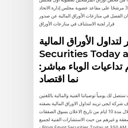
إدارة لاتحاد مصري للأوراق المالية. وتقدم ما يقرب من 30 مرشحًا على مقاعد عضوية مجلس إدارة الاتحاد
جان الفصل في منازعات الأوراق المالية عن صدور
قرار لجنة الاستئناف في منازعات الأوراق
Securities‎ T اقتصاد الصين
2% في 2020 رغم تداعيات الوباء مباشر:
نما اقتصاد
صل لك يومياً توصياتنا الفنية والمالية باللغتين
ف شركة ايجى تريند لتداول الاوراق المالية بصفته
السمسار المنفذ لع ملية الشراء وذلك خلال مدة 10 ايام من تاريخ الاعلان بسوق الصفقات opr بعرض خدمتها
م من حيث الاستشارات الفنية لجميع ‎بلوم مصر لتداول الأوراق المالية
- Blom Egypt Securities‎ Today at 3:50 AM اقتصاد الصين ينمو 2.3% في 2020 رغم تداعيات الوباء