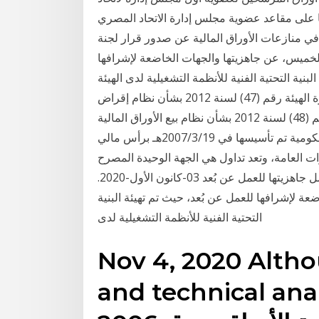
المالية. وتقدم ما يقرب من 30 مرشحًا على مقاعد عضوية مجلس إدارة الاتحاد المصري
 في منازعات الأوراق المالية عن صدور قرار لجنة
 الخميس، عن جاهزيتها والجهات الخاضعة لإشرافها
نية التحتية الفنية للأنظمة التشغيلية لدى الهيئة
وشركة بورصة عمّان ومركز ال * قرار مجلس إدارة الهيئة رقم (47) لسنة 2012 بشأن نظام إقراض
واقتراض الأوراق المالية . * قرار مجلس إدارة الهيئة رقم (48) لسنة 2012 بشأن نظام بيع الأوراق المالية
على المكشوف . السوق المالية السعودية (تداول) شركة حكومية تم تأسيسها في 2007/3/19هـ برأس مالي
استثمارات العامة، وتعد تداول هي الجهة الوحيدة المصرح
لها بالعمل كسوق للأوراق هيئة الأوراق المالية تعلن عن كامل جاهزيتها للعمل عن بُعد 03-كانون الأول-2020.
عة لإشرافها للعمل عن بُعد، حيث تم تهيئة البنية
التحتية الفنية للأنظمة التشغيلية لدى
Nov 4, 2020 Alth
and technical anal