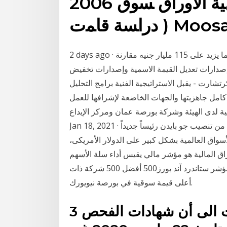
2006 ‫ﻭ‬ ‫ﻓ‬ ‫ﻲ‬ ،‫ ﺍﻝﺼﻴﻨﻴﺔ‬ ‫ﺍﻝﻤﺎﻝﻴﺔ‬ ‫ﺍﻷﻭﺭﺍﻕ‬ ‫ﺴﻭﻕ‬
Moosa and Li,
2 days ago · حيث بلغت قيمة الأوراق المالية المصدرة بالسوق الأولى ما يزيد على 115 مليار جنيه مقارنة
ومع الأخذ في الاعتبار إصدارات تعديل القيمة الاسمية وإصدارات تخفيض
ية على تكرتشارت - يقبل الاستراتيجية الفنية برامج التحليل
كامل جاهزيتها والجهات الخاضعة لإشرافها للعمل
غيلية لدى الهيئة وشركة بورصة عمان ومركز الإيداع
Jan 18, 2021 · فى خطوة تتحدى سيادة العملة الخضراء، وقبل أيام فقط من تنصيب جو بايدن رئيساً جديداً
سواق العالمية بشكل كبير على الدولار الأمريكى،
 المالية هو مؤشر مالي يقيس أداء سلة الأسهم
المتداولة في البورصة المعنية. على سبيل المثال، يعرض مؤشر ستاندرد آند بورز500 أفضل 500 شركة ذات
أعلى قيمة سوقية في بورصة نيويورك.
3 حزيران (يونيو) 2020 واشارت الى أن شهادات الفحص