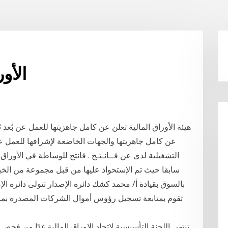
الأو
عن كامل جاهزيتها والجهات الخاضعة لإشرافها للعمل عن بُ
التشغيلية لدى عن فــانـتـج . فانتج للوساطة في الأوراق ا
سابقا حيث تم الإستحواذ عليها من قبل مجموعة من الخبرا
بالسوق بقيادة أ/ محمد كشك دائرة الإصدار تتولى دائرة ال
تقوم بمتابعة تسجيل رؤوس أموال الشركات المصدرة بما
تنتهي اللجنة التأسيسية لاتحاد الاوراق المالية غدًا من فح