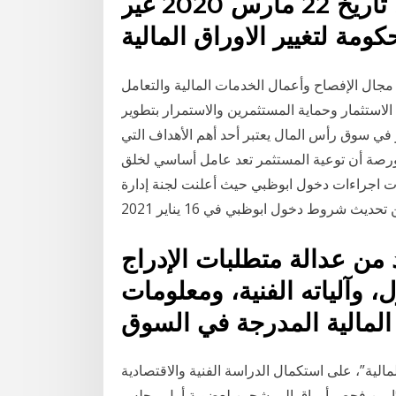
الفني المنتهية الصلوحيّة قبل تاريخ 22 مارس 2020 غير
جال الإفصاح وأعمال الخدمات المالية والتعامل
ع الاستثمار وحماية المستثمرين والاستمرار بتطوير
ر في سوق رأس المال يعتبر أحد أهم الأهداف التي
بورصة أن توعية المستثمر تعد عامل أساسي لخلق
 اجراءات دخول ابوظبي حيث أعلنت لجنة إدارة
من عدالة متطلبات الإدراج
ل، وآلياته الفنية، ومعلومات
ية”، على استكمال الدراسة الفنية والاقتصادية
ة غدًا من فحص أوراق المرشحين لعضوية أول مجلس