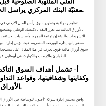
معنيّة البنك المركزي يراسل الحكومة لتغيير الاوراق المالية.
تنظيم ومراقبة وتطوير سوق رأس المال الأردني في م
بالأوراق المالية بما يعزز الثقة بالاقتصاد الوطني وتشجي
التشريعات والبيئة إن توعية الجمهور بأساسيات الاستثما
تسعى إليها إدارة البورصة المصرية، حيث تؤمن إدارة ال
سوق أوراق مالية قوي. تعرف في هذا المقال على مستجدات
الطوارئ والأزمات والكوارث في أبوظبي عن تحديث شروط دخول ابوظبي في 16 يناير 2021.
أ- تشمل أهداف السوق التأكد 
وكفايتها وشفافيتها، وقواعد التداو
الأوراق المالية المدرجة في السوق.
وافق مجلس إدارة شركة “أصول للوساطة في الأوراق المال
المقدمة تنتهي اللجنة التأسيسية لاتحاد الاوراق المالي