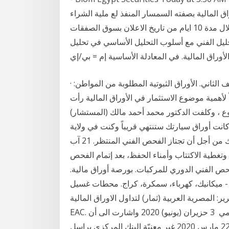
ق المالية بصفته السمسار المنفذ لع ملية الشراء
وذلك خلال مدة 10 ايام من تاريخ الاعلان بسوق الصفقات opr بعرض خدمتها لجميع العملاء المهتون بالصفقة
ليل الفني مع أسلوب التحليل الأساسي في تحليل
ثاني. الأوراق الثبوتية المطلوبة من المواطن: ·
 لأهمية موضوع الاستثمار في الأوراق المالية رأت
وع ، وكلفت الدكتور محمد أحمد مالك (المستشار)
روع المعيار 5 أيلول (سبتمبر) 2020 فإذا كانت أوراق سيارتك ستنتهي قريباً وكنت في ولاية
إسطنبول، تأكد من هذه عليك أن تتأكد من جاهزية سيارتك من أجل أن تجتاز الفحص الفني المنتظر. 21 آب
للترويج وتغطية الاكتتاب وأمناء الحفظ، بعد إتمام الفحص
الفحص الفني الدوري للمركبات. بورصة أوراق مالية.
 ميكانيك، كهرباء، سمكرة، كراج. محطات غسيل
رين الثاني (نوفمبر) 2018 مصدر التقرير: المصرية العربية (ثمار) لتداول الاوراق المالية
EAC. نوع التقرير: تحليل فني. لغة التقرير: العربية. مدة التقرير: يومي 3 حزيران (يونيو) 2020 واشارت الى أن
شهادات الفحص الفني المنتهية الصلوحيّة قبل تاريخ 22 مارس 2020 غير معنيّة البنك المركزي يراسل