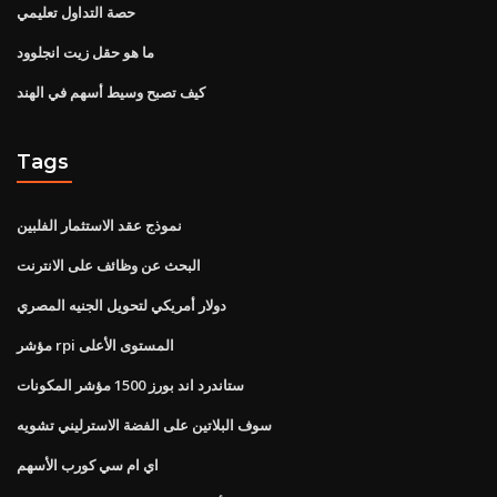
حصة التداول تعليمي
ما هو حقل زيت انجلوود
كيف تصبح وسيط أسهم في الهند
Tags
نموذج عقد الاستثمار الفلبين
البحث عن وظائف على الانترنت
دولار أمريكي لتحويل الجنيه المصري
مؤشر rpi المستوى الأعلى
ستاندرد اند بورز 1500 مؤشر المكونات
سوف البلاتين على الفضة الاسترليني تشويه
اي ام سي كورب الأسهم