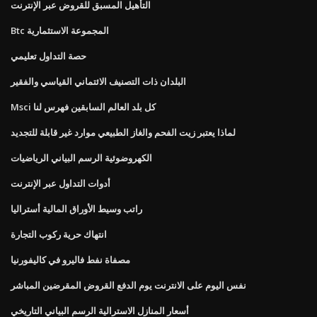
التأهيل المسبق للقروض عبر الإنترنت
Btc المجموعة الاستثمارية
حصة التداول تعليمي
البلدان ذات التصنيف الائتماني القياسي والفقير
Msci كل بلد العالم السابقين فهرس لنا
لماذا يعتبر زيت الفحم والغاز الطبيعي موارد غير قابلة للتجديد
الكهروضوئية الرسم البياني الرياضيات
أدوات التداول عبر الإنترنت
راتب وسيط الأوراق المالية أستراليا
انتهاك حرية ركوب التجارة
مصفاة نفط فاليرو في كاليفورنيا
نفس اليوم على الانترنت يوم الدفع القروض المقرضين المباشر
أسعار المنازل الاسترالية الرسم البياني التاريخي