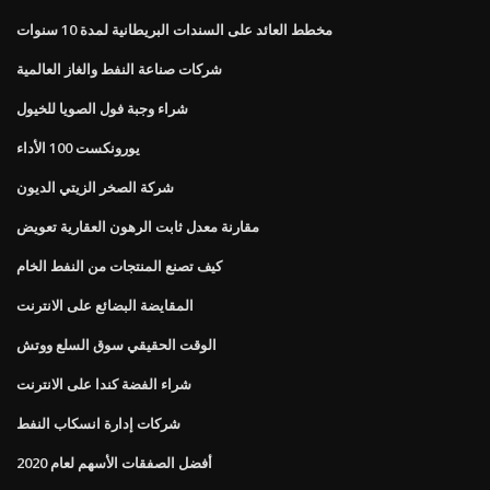
مخطط العائد على السندات البريطانية لمدة 10 سنوات
شركات صناعة النفط والغاز العالمية
شراء وجبة فول الصويا للخيول
يورونكست 100 الأداء
شركة الصخر الزيتي الديون
مقارنة معدل ثابت الرهون العقارية تعويض
كيف تصنع المنتجات من النفط الخام
المقايضة البضائع على الانترنت
الوقت الحقيقي سوق السلع ووتش
شراء الفضة كندا على الانترنت
شركات إدارة انسكاب النفط
أفضل الصفقات الأسهم لعام 2020