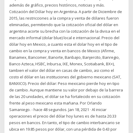
además de gráfico, precios históricos, noticias y más.
Cotización del Dólar hoy en Argentina. A partir de Diciembre de
2015, las restricciones a la compra y venta de dólares fueron
eliminadas, permitiendo que la cotización oficial del dólar en
argentina acorte su brecha con la cotización de la divisa en el
mercado informal (dolar blue) local e internacional. Precio del
dólar hoy en Mexico, a cuanto esta el dolar hoy en el tipo de
cambio en la compra y venta en bancos de Mexico (Afirme,
Banamex, Bancomer, Banorte, Banbajio, Banjercito, Banregio,
Banco Azteca, HSBC, Inbursa, IXE, Monex, Scotiabank, BX+),
tambien el valor del dólar en casas de cambio, asi como el
costo el dólar en las instituciones del gobierno mexicano (SAT,
BANXICO). Precio del dólar: Peso mexicano pierde hoy en tipo
de cambio. Aunque mantiene su valor por debajo de la barrera
de las 20 unidades, el dólar se ha fortalecido en su cotización
frente al peso mexicano esta mañana. Por Orlando
Samaniego. - hace 48 segundos. Jan 18, 2021 · Al iniciar
operaciones el precio del dólar hoy lunes es de hasta 20.33
pesos en bancos. En tanto, el tipo de cambio interbancario se
ubica en 19.85 pesos por dólar, con una pérdida de 0.43 por