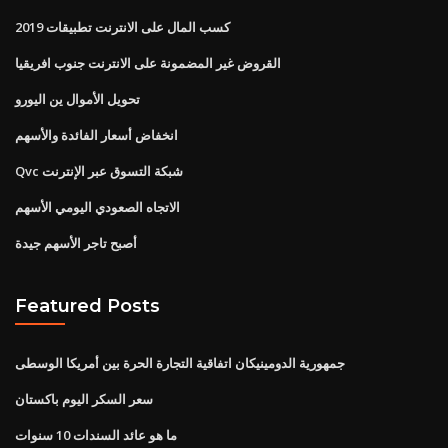
كسب المال على الانترنت تطبيقات 2019
القروض غير المضمونة على الانترنت جنوب افريقيا
تحويل الأموال ين اليورو
انخفاض أسعار الفائدة والأسهم
Qvc شبكة التسوق عبر الإنترنت
الاتجاه الصعودي اليومي الأسهم
أصبح تاجر الأسهم جيدة
Featured Posts
جمهورية الدومينيكان اتفاقية التجارة الحرة بين أمريكا الوسطى
سعر السكر اليوم باكستان
ما هو عائد السندات 10 سنوات