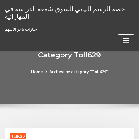
Skip
حصة الرسم البياني للسوق شمعة الدراسة في
to
المهاراتية
content
خيارات تاجر الأسهم
Category Toll629
Home
Archive by category "Toll629"
Toll629