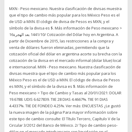
MXN - Peso mexicano. Nuestra clasificación de divisas muestra
que el tipo de cambio más popular para los México Peso es el
de USD a MXN. El código de divisa de Pesos es MXN, y el
símbolo de la divisa es $. Más información de Peso mexicano >
16‏‏/10‏‏/1441 بعد الهجرة Cotización del Dólar hoy en Argentina. A
partir de Diciembre de 2015, las restricciones a la compra y
venta de dólares fueron eliminadas, permitiendo que la
cotización oficial del dólar en argentina acorte su brecha con la
cotización de la divisa en el mercado informal (dolar blue) local
e internacional. MXN - Peso mexicano. Nuestra clasificación de
divisas muestra que el tipo de cambio más popular para los
México Peso es el de USD a MXN. El código de divisa de Pesos
es MXN, y el símbolo de la divisa es $. Más información de
Peso mexicano > Tipo de Cambio y Tasas al 20/01/2021: DOLAR
19.6788. UDIS 6.627839. TIIE 28 DIAS 4.4667%. TIIE 91 DIAS
4.4337%. TIIE DE FONDEO 4.25%. Ver más: ENCUESTAS ¿Le gustó
la nueva imagen de la página Para mayor información sobre
este tipo de cambio consulte: El Título Tercero, Capítulo V de la
Circular 3/2012 del Banco de México. 2/ Tipo de cambio peso-
dólar en el mercado interbancario con liquidación en el