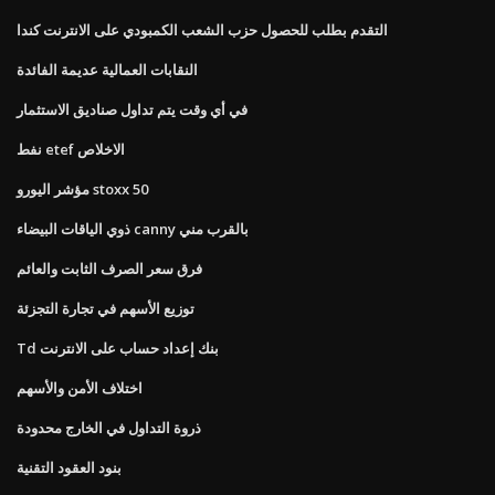
التقدم بطلب للحصول حزب الشعب الكمبودي على الانترنت كندا
النقابات العمالية عديمة الفائدة
في أي وقت يتم تداول صناديق الاستثمار
نفط etef الاخلاص
مؤشر اليورو stoxx 50
ذوي الياقات البيضاء canny بالقرب مني
فرق سعر الصرف الثابت والعائم
توزيع الأسهم في تجارة التجزئة
Td بنك إعداد حساب على الانترنت
اختلاف الأمن والأسهم
ذروة التداول في الخارج محدودة
بنود العقود التقنية