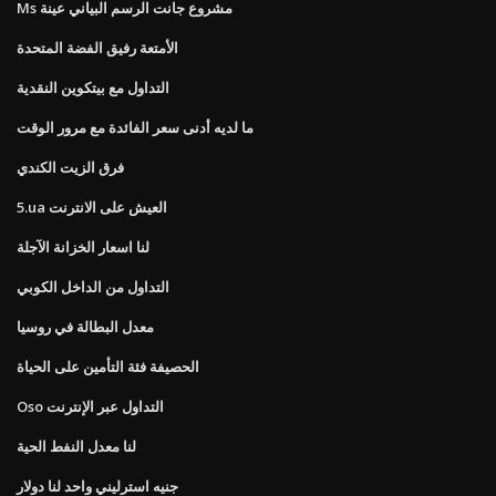
Ms مشروع جانت الرسم البياني عينة
الأمتعة رفيق الفضة المتحدة
التداول مع بيتكوين النقدية
ما لديه أدنى سعر الفائدة مع مرور الوقت
فرق الزيت الكندي
5.ua العيش على الانترنت
لنا اسعار الخزانة الآجلة
التداول من الداخل الكوبي
معدل البطالة في روسيا
الحصيفة فئة التأمين على الحياة
Oso التداول عبر الإنترنت
لنا معدل النفط الحية
جنيه استرليني واحد لنا دولار