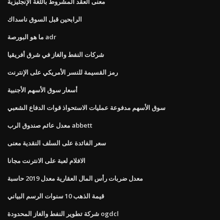
معنى العقد المشروط باللغة الإنجليزية
الرابحين قبل السوق ناسداك
ما هو البورصة adr
شركات النفط والغاز في شرق أفريقيا
رمز القسيمة للنسر الأمريكي على الإنترنت
أسعار سوق الأسهم الأجنبية
سوق الأسهم مدفوعة عمليات الاستحواذ قوات الدفاع الشعبي
معدل عائم صندوق الرب abbett
سعر الفائدة على السلف النقدية معنى
الافلام لعبة على الانترنت مجانا
معدل ضربات رأس المال العقارية معدل 2019 حاسبة
قيمة الذهب 10 سنوات الرسم البياني
شركة تطوير النفط والغاز المحدودة ogdcl