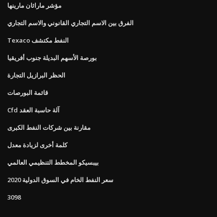
مؤشر ماراثان مارينها
الفرق بين الاسم التجاري القانوني والاسم التجاري
Texaco النفط مكتشف
بورصة الأسهم البديلة جنوب أفريقيا
الحظر البرازيل التجارة
قائمة البورصات
Cfd آلة حاسبة العقد
مقارنة بين شركات النفط الكبرى
كلمة أخرى لزيادة معدل
بيبسيكو المخطط التنظيمي العالمي
سعر النفط الخام في السوق الدولية 2020
3098