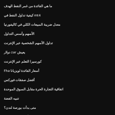
ما هي الفائدة من غمر النفط الهدف
كيفية تداول النفط في mt4
معدل ضريبة المبيعات الكلي في كاليفورنيا
الأسهم وأسس التداول
تداول الأسهم الشخصية عبر الإنترنت
دولار zar يعيش
كورسيرا التعلم عبر الإنترنت
Fha أسعار الفائدة لويزيانا
أفضل صفقات فوركس
اتفاقية التجارة الحرة مقابل السوق الموحدة
تنبيه الفضة
متى بدأت بورصة لندن؟