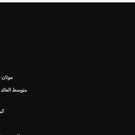
موتان 
متوسط ​​العائد
كي