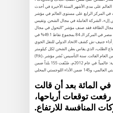
 العالم على مدى الأشهر الستة الأخيرة في أحدث
ت في المركز الرابع على مستوى العالم في مؤشر
 عن شركة «دي إتش إل»، الشركة العاملة في مجال الشحن. وتقيس
ي مجال الطاقة فقد صنف مؤشر "التحول في مجال
الطاقة 2020"- الصادر عن المنتدى الاقتصادي العالمي- مصر في المركز الـ 84 بمجموع نقاط 49.1% في
حور أداء جنيف-ش كشف الاتحاد الدولي للنقل الجوي
فاع الطلب، الذي يقاس بطن الشحن لكل كيلومتر
(ftk)، بنسبة 11.4% في يوليو 2017 بالمقارنة مع نفس الفترة من العام الفائت. سنة التأسيس: نُشر مؤشر
الأداء اللوجستي للمرة الأولى عام 2007م. نطاق التغطية: عالمياً: في عام 2012م، صُنّفت 155 بلداً ضمن
وارتفع "نيبون يوسن" 6.5 في المائة بعد أن قالت
رفعت توقعات أرباحها،
ات المنافسة للارتفاع.