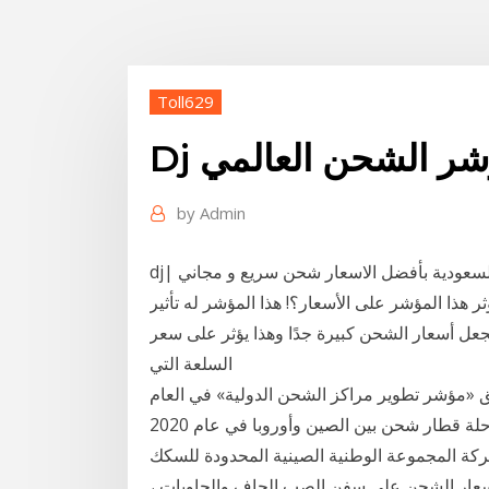
Toll629
مؤشر الشحن العالمي
by
Admin
dj| اشتري اونلاين بأكبر تشكيلة من افضل العلامات التجارية بالسعودية بأفضل الاسعار شحن سريع و مجاني
هذا المؤشر على الأسعار؟! هذا المؤشر له تأثير
عند نزوله عن عتبة 0.5 بكثير فهذا يجعل أسعار الشحن كبيرة جدًا وهذا يؤثر على سعر
السلعة التي
فق «مؤشر تطوير مراكز الشحن الدولية» في العام
2018 بكين 11 يناير 2021 (شينخوا) تم تشغيل 12400 رحلة قطار شحن بين الصين وأوروبا في عام 2020
كرته شركة المجموعة الوطنية الصينية المحدودة للسكك
أسعار الشحن على سفن الصب الجاف والحاويات ،