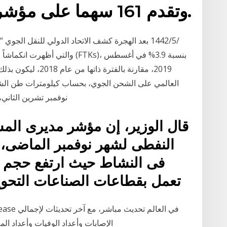
وتقدم 161 سهما على مؤشر نيكي مقابل تراجع 58.
والتي أظهرت انكماشاً ملحوظاً ل
2019، مقارنة بالفترة
نوفمبر تشرين الثاني، و 7.7-% للعمليات الدولية. 1‏‏/5‏‏/1442 بع
قال الوزير، إن مؤشر مديرى الم
النفطى لشهر نوفمبر الماضى، 
تعمل بقطاعات الصناعات التحويل
الإصابات وأعداد الوفيات وأعداد المتعافين والإصاب