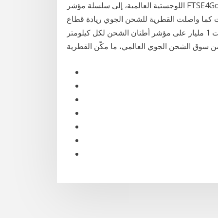
اللوجستية العالمية، إلى سلسلة مؤشر FTSE4Good، وهو مرجع يستخدمه المستثمرون في جميع أنحاء
ات كما واصلت القطرية للشحن الجوي ريادة قطاع
الشحن الجوي عالميًا، مع تحقيقها لنسبة قاربت 1 مليار على مؤشر أطنان الشحن لكل كيلومتر (ctk) ما يُعادل