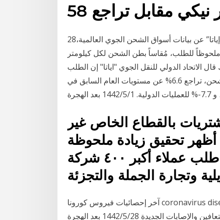
28‏‏/5‏‏/1442 بعد الهجرة كشف الاتحاد الدولي للنقل الجوي “إياتا” عن بيانات أسواق الشحن الجوي العالمية،
لطلب، مُقاساً بطن الشحن لكل كيلومتر (FTKs)، بنسبة 3.9% في أغسطس
 ذاتها من عام 2018، ليكون بذلك قال الاتحاد الدولي للنقل الجوي "اياتا" إن الطلب
العالمي على الشحن الجوي، بحساب كيلومترات طن الشحن، تراجع 6.6% عن مستويات العام السابق في
د الهجرة
شتريات بالقطاع الخاص غير
أظهر تحقيق زيادة ملحوظة
فى النشاط حيث ارتفع حجم طلب عملاء أكبر ٤٠٠ شركة
ية وتجارة الجملة والتجزئة
آخر إحصائيات فيروس كورونا coronavirus disease في العالم تحديث مباشر، مع آخر تحديثات لإجمالي
ات الجديدة 28‏‏/5‏‏/1442 بعد الهجرة