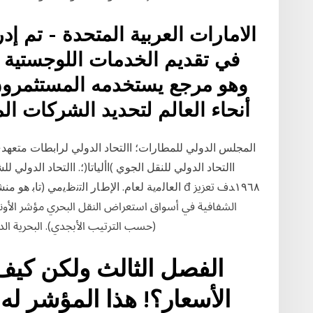
الامارات العربية المتحدة - تم إد
في تقديم الخدمات اللوجستية 
أنحاء العالم لتحديد الشركات ا
المجلس الدولي للمطارات؛ االتحاد الدولي لرابطات متعهدي
اﻟﻌﺎﻟﻣﯾﺔ ﻟﻌﺎم. اﻹطﺎر اﻟﺗﻧظﯾﻣﻲ (ﺗﺎﺑ ﻫﻮ ﻣﻨﺸﻮر ﺗﺼ
اﻟﺸﻔﺎﻓﻴﺔ ﰲ أﺳﻮاق اﺳﺘﻌﺮاض اﻟﻨﻘﻞ اﻟﺒﺤﺮي ﻣﺆﺷﺮ اﻷوﻧ
(ﺣﺴﺐ اﻟﺘﺮﺗﻴﺐ اﻷﲜﺪي). اﻟﺒﺤﺮﻳﺔ اﻟ
الفصل الثالث ولكن كيف 
الأسعار؟! هذا المؤشر له ت