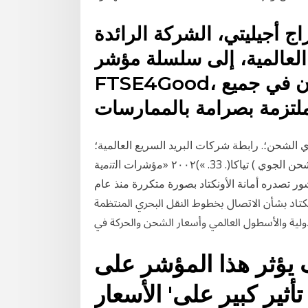
راج أجيليتي، الشركة الرائدة
العالمية، إلى سلسلة مؤشر
FTSE4Good، وهو مرجع يستخدمه المستثمرون في جميع
لملتزمة بصرامة بالممارسات
 الشحن؛. رابطة شركات البريد السريع العالمية؛
االتحاد الدولي للنقل الجوي )األياتا(؛. االتحاد الدولي للشحن الجوي ) تياكا(. 33. »)٢٠٠٢ «ﻣؤﺷرات اﻟﺗﻧﻣﯾﺔ
ﺪره أﻣﺎﻧﺔ اﻷوﻧﮑﺘﺎد ﺑﺼﻮرة ﻣﺘﮑﺮرة ﻣﻨﺬ ﻋﺎم đ ١٩٦٨ﺪف ﺗﻌﺰﻳﺰ
ﮑﺘﺎد ﺑﺸﺄن اﻻﺗﺼﺎل ﲞﻄﻮط اﻟﻨﻘﻞ اﻟﺒﺤﺮي اﳌﻨﺘﻈﻤﺔ
ﺪوﻟﻴﺔ واﻷﺳﻄﻮل اﻟﻌﺎﳌﻲ وأﺳﻌﺎر اﻟﺸﺤﻦ واﳊﺮﮐﺔ ﰲ
يؤثر هذا المؤشر على
أثير كبير على' الأسعار