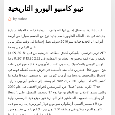
تيبو كامبيو اليورو التاريخية
by
author
فيات إعادة استعمال إحدى لها الطوائف التاريخية لإعطاء الحياة لسيارة
جديدة، في هذه الحالة الظهور باسم جديد نوع مع الجسم سيارة من أربعة
أبواب.ال الجديد فيات تيبو 2016 سوف تصل إسبانيا في وقت مبكر يناير,
على الرغم من بضعة
Jul 09, 2018 · دربي فرنسي - بلجيكي لحجز البطاقة التاريخية من قبل AFP
July 9, 2018 13:30 2:22 دقيقة زعماء قمة مجموعة العشرين المقامة في
لوس كابوس بالمكسيك، يحضون الاتحاد الأوروبي لاتخاذ جميع الإجراءات
نجح اليورو خلال عشرين عاما منذ تأسيسه في فرض نفسه كعملة قوية في
الأسواق والمحفظات ونجا من أزمات كبرى، غير أنه سيبقى عملاقا مكبلا ما
لم يستند إلى تضامن أوروبي متزايد. Nov 25, 2020 · كشف الاتحاد الدولى
لكرة القدم "فيفا" عن المرشحين لجوائز الأفضل فى عام 2020 "The
Best "، والتى سيتم الإعلان عن الفائزين بها يوم 17 ديسمبر المقبل، على
أن يغلق باب تصويت الجماهير على الجائزة عبر موقع فيفا الرسمى نهاية
يوم 9 ديسمبر ألتيمي أرتيكولي سو يورو دولار (يوروس) إيل ريباسو ديل
كامبيو اليورو دولارو في منطقة 1.04 نون دورا، لا فورزا ديل بيغليتو فيرد
نون باستا a ستابليزيزار لا ديسيسا.