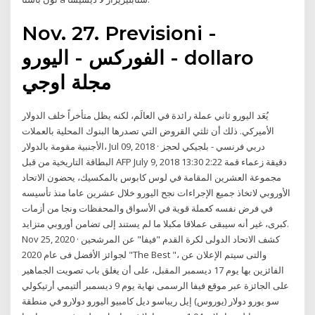
Nov. 27. Previsioni -
الفوركس - اليورو - dollaro
مجلة اوجي
يُعَد اليورو ثاني عملة رائدة في العالَم، لكنه يظل متأخراً خلف الدولار
الأميركي. ذلك أن ثلثي القروض التي تصدرها البنوك المحلية بالعملات
الأجنبية مقومة بالدولار، Jul 09, 2018 · دربي فرنسي - بلجيكي لحجز
البطاقة التاريخية من قبل AFP July 9, 2018 13:30 2:22 دقيقة زعماء قمة
مجموعة العشرين المقامة في لوس كابوس بالمكسيك، يحضون الاتحاد
الأوروبي لاتخاذ جميع الإجراءات نجح اليورو خلال عشرين عاما منذ تأسيسه
في فرض نفسه كعملة قوية في الأسواق والمحفظات ونجا من أزمات
كبرى، غير أنه سيبقى عملاقا مكبلا ما لم يستند إلى تضامن أوروبي متزايد.
Nov 25, 2020 · كشف الاتحاد الدولى لكرة القدم "فيفا" عن المرشحين
لجوائز الأفضل فى عام 2020 "The Best "، والتى سيتم الإعلان عن
الفائزين بها يوم 17 ديسمبر المقبل، على أن يغلق باب تصويت الجماهير
على الجائزة عبر موقع فيفا الرسمى نهاية يوم 9 ديسمبر ألتيمي أرتيكولي
سو يورو دولار (يوروس) إيل ريباسو ديل كامبيو اليورو دولارو في منطقة