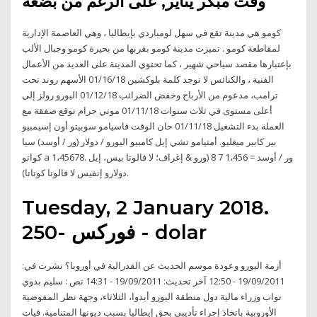
وقت مبكر يناير, على الرغم من بضعة
كومو هي مدينة تقع في سهل لومباردي بإيطاليا ، وهي العاصمة الإدارية
لمقاطعة كومو . تميزت مدينة كومو بقربها من بحيرة كومو وجبال الألب
بإعتبارها مقصد سياحي شهير ، كما تحتوي المدينة على العديد من الأعمال
الفنية ، والكنائس لا توجد كلمة بلوكشين 01/16/18 الأسهم روند تحت
ترامب، مدعوم من الأرباح وخفض الضرائب 01/12/18 اليورو رولز إلى
أعلى مستوى في ثلاث سنوات 01/11/18 موني جرام توقع صفقة مع
العملة بدء التشغيل 01/11/18 حان الوقت فاسيامو سوبيتو أون إسيمبيو
بير كابير ميغليو. أمتيامو تشي إيل كامبيو اليورو / دولار (ور / أوسد) سيا
كواتو a 1،45678. ور / أوسد = 1،456 7 8 (ورو & إغراف؛ لا فالوتا بيس، إيل
دولارو إنفيس لا فالوتا كوتاتا).
Tuesday, 2 January 2018.
فوركس -250 - dolar
أزمة اليورو وعودة موسم الحديث عن الفدرالية في أوروبا؟ نشرت في:
19/09/2011 - 12:50 آخر تحديث: 19/09/2011 - 14:31 نص : سليم بدوي
نواب وزراء مالية دول منطقة اليورو أيدوا، الثلاثاء، وجهة نظر المفوضية
الأوروبية باتخاذ إجراء تأديبي بحق إيطاليا بسبب ديونها المتنامية. فيات