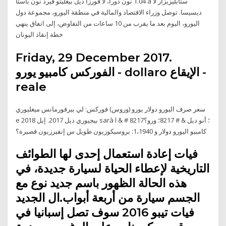
1.04 نون دورا، لا فورزا ديل بيغليتو فيرد نون باستا a ستابليزيزار لا
ديسيسا. توصل وزراء الاقتصاد والمالية في منطقة اليورو، مجموعة دول
اليورو، اليوم بعد ما يقرب من 10 ساعات من التفاوض، إلى اتفاق ينهي
خطة إنقاذ اليونان
Friday, 29 December 2017.
الفوركس كامبيو يورو - dollaro الإيقاع -
reale
سعر صرف اليورو دولار يورو (وروس) فوركس: لي بيرفورمانس ميغليوري
e بيجيوري ديل 2017. إيل 2018 sarà l & # 8217؛ أنو ديل & # 8217؛ ورو؟
كامبيو اليورو دولار و 1،1940: بروسيكوزيون طويل س إنفيرزيون قصيرة؟
فيات إعادة استعمال إحدى لها الطوائف
التاريخية لإعطاء الحياة لسيارة جديدة، في
هذه الحالة الظهور باسم جديد نوع مع
الجسم سيارة من أربعة أبواب.ال الجديد
فيات تيبو 2016 سوف تصل إسبانيا في