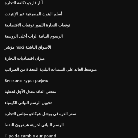
آبار فارجو تكلفة التجارة
أسلم البنوك المصرفية عبر الإنترنت
توقعات التجارة الليبور توقعات الاقتصادية
الرسوم البيانية الراب أعلى الروسية
مؤشر msci الأسواق الناشئة
ميزان اقتصاديات التجارة
متوسط ​​العائد على السندات البلدية المعفاة من الضرائب
Биткоин курс график
منحنى العائد معدل الآجل لحظية
تحويل الرسم البياني الكيمياء
سعر الذرة في بوشل شيكاغو مجلس التجارة
الرسم البياني لخزينة شيفرون النفط
Tipo de cambio eur pound