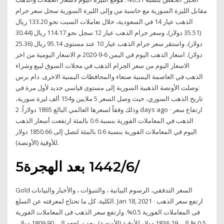
مقابل الليرة السورية مع حاسبة من وإلى الليرة السورية سجل سعر جرام
الذهب عيار 14 في السعودية، خلال تعاملات السبت نحو 133.20 ريال
(35.51 دولار)، وسعر جرام الذهب عيار 12 سجل نحو 114.17 ريال (30.44
دولار)، واستقر سعر جرام الذهب عيار 10 عند مستوى 95.14 ريال (25.36
دولار). اسعار الذهب اليوم في اليمن 6-9-2020 م الاسعار اليومية من اخر
الاسعار اليوم من سعر الجرام الذهب في محلات السوق لبيع وشراء
الذهب في العاصمة اليمنية صنعاء والمحافظات اليمنية الاخرى. دام برس
:وصلت الأونصة الذهبية السورية إلى مستوى قياسي جديد لأول مرة في
تاريخ الذهب السوري، حيث وصل السعر 5 ملايين و154 ألف ليرة سورية،
وذلك وفقاً لسعرها العالمي البالغ 1865 دولاراً. 2 days ago · ارتفاع سعر
الذهب في المعاملات الفورية بنسبة 0.6 بالمئة ارتفعت أسعار الذهب
اليوم في المعاملات الفورية بنسبة 0.6 بالمئة لتصل إلى 1850.66 دولار
للأوقية (الأونصة).
5‏‏/6‏‏/1442 بعد الهجرة
Gold السعر التدفقي، الرسوم البيانية ، والتنبؤات ، والأخبار والبيانات
الكلية. كل ما تحتاج لمعرفته عن السلع. Jan 18, 2021 · ارتفع سعر الذهب
فى المعاملات الفورية 0.5%. وارتفع سعر الذهب فى المعاملات الفورية
0.5 % إلى 1836.29 دولار للأوقية (الأونصة)، بعد تراجعه إلى 1809.90 دولار،