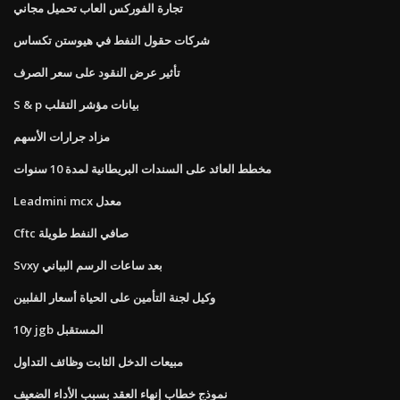
تجارة الفوركس العاب تحميل مجاني
شركات حقول النفط في هيوستن تكساس
تأثير عرض النقود على سعر الصرف
S & p بيانات مؤشر التقلب
مزاد جرارات الأسهم
مخطط العائد على السندات البريطانية لمدة 10 سنوات
Leadmini mcx معدل
Cftc صافي النفط طويلة
Svxy بعد ساعات الرسم البياني
وكيل لجنة التأمين على الحياة أسعار الفلبين
10y jgb المستقبل
مبيعات الدخل الثابت وظائف التداول
نموذج خطاب إنهاء العقد بسبب الأداء الضعيف