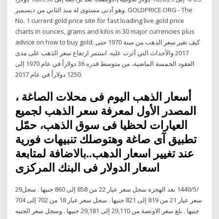
وهو أدنى مستوى له منذ الثاني من ديسمبر. GOLDPRICE.ORG - The
No. 1 current gold price site for fast loading live gold price
charts in ounces, grams and kilos in 30 major currencies plus
advice on how to buy gold. كيف تغير سعر الذهب من سنة 1970 حتى
2017 والأحداث التي أثرت عليه. استمر ارتفاع سعر الذهب على مدى
العقود الخمسة الماضية، من متوسط قدره 36 دولاراً في عام 1970 إلى
1250 دولاراً في عام 2017.
أسعار الذهب اليوم فى محلات الصاغة ،
المصدر الأول لمعرفة سعر الذهب لجميع
العيارات لحظيا فى سوق الذهب، حمّل
تطبيق آى صاغة وهتوصلك تنبيهات فورية
عند تغيير اسعار الدهب..بالاضافة لمتابعة
اسعار الدولار فى البنك المركزى
29‏‏/5‏‏/1440 بعد الهجرة سجل سعر عيار 22 من 858 إلى 860 جنيها . سجل
سعر عيار 21 من 819 إلى 821 جنيها . سجل سعر عيار 18 من 702 إلى 704
جنيها . بلغ سعر الاونصة من 29,110 إلى 29,181 جنيها . وسجل سعر الجنيه