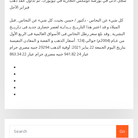
سجل أدنى في بورصة كومكس التجارية في نيويورك، تم تداول عقد ذهب
فبراير الآجل
كل شيء عن النحاس - دكتور / حسن بخيت. كل شيء عن النحاس , قبل
الميلاد و قد اعتبر هذا التاريــخ بــدايـة لعصر حضارى جديد فى تـاريــخ
البشرية , وقد بلغ سعر رطل النحاس فى الأسواق العالمية فى الربع الأول
من عـام (2004م) حوالى (124. أسعار الذهب و الفضة و المعادن النفيسة
بتاريخ اليوم الجمعة 22 يناير 2021: أوقية الذهب 29294 جنيه مصري جرام
عيار 24 941.82 جنيه مصري جرام عيار 22 863.34
Go