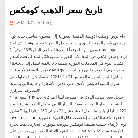
تاريخ سعر الذهب كومكس
by
Mark Zuckerberg
دام برس :وصلت الأونصة الذهبية السورية إلى مستوى قياسي جديد لأول
مرة في تاريخ الذهب السوري، حيث وصل السعر 5 ملايين و154 ألف ليرة
سورية، وذلك وفقاً لسعرها العالمي البالغ 1865 دولاراً. 2 days ago ·
ارتفاع سعر الذهب في المعاملات الفورية بنسبة 0.6 بالمئة ارتفعت أسعار
الذهب اليوم في المعاملات الفورية بنسبة 0.6 بالمئة لتصل إلى 1850.66
دولار للأوقية (الأونصة). 1 day ago · سعر صرف الدولار و اليورو و الذهب
مقابل الليرة السورية الخميس 21 \ 1 \ 2021 الأسعار هي المتداولة في
السوق السوداء، وهي الأصح، على عكس الأسعار الوهمية التي ينشرها
“المصرف المركزي”.
سجل سعر صرف الدولار في مصرف ليبيا المركزي نحو 4.49 للبيع و4.48
للشراء. أسعار الذهب والفضة بالدينار الليبي: سجل الذهب عيار 18 نحو
220 دينارا ليبيا. بينما سجل الذهب عيار 21 حوالي 259 دينارا ليبيا. #تقارير
Investing.com - العقود الآجلة للذهب # إنخفضت خلال الدورة الآسيوية
يوم الأربعاء. حسب تصنيف كومكس لبورصة نيويورك التجارية, تمت تجارة
العقود الآجلة للذهب في ديسمبر على USD1798.95 للأونصة وقت كتابة
الخبر, انخفض بنسبة 0.31%. موقع الليرة اليوم لأسعار العملات والذهب