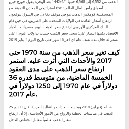
الذهب من 6,552 إلى 6,568 جنيها 1‏‏/6‏‏/1442 بعد الهجرة يقول جورج جيرو
استراتيجى المعادن الثمينة- مع rbc أسواق رأس المال العالمية
المستقبلية كومكس الذهب هو في موقف دفاعي في السوق يتوقعون
ارتفاع أسعار الفائدة في الولايات المتحدة على الطريق، في حين قام
البنك المركزي الأوروبي ارتفاع سعر الذهب اليوم. مصريات – اخبار
الاقتصاد تكتبها انتصار علي: سجل سعر الذهب حسب تداولات اليوم، اعلى
سعر له خلال مدة نصف عام اي اخر 6 اشهر حتى تاريخ اليوم 4 يناير 2019.
كيف تغير سعر الذهب من سنة 1970 حتى
2017 والأحداث التي أثرت عليه. استمر
ارتفاع سعر الذهب على مدى العقود
الخمسة الماضية، من متوسط قدره 36
دولاراً في عام 1970 إلى 1250 دولاراً في
عام 2017.
25 شباط (فبراير) 2018 وبحسب العادات والتقاليد العربية، فإن تقديم
الذهب في مناسبات الخطبة والزواج من الأمور الأساسية، إلا أن ارتفاع
أسعار الذهب عالمياً مقابل انخفاض الدخل