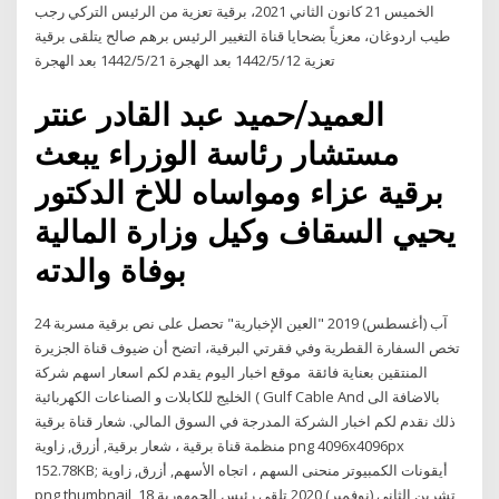
الخميس 21 كانون الثاني 2021، برقية تعزية من الرئيس التركي رجب
طيب اردوغان، معزياً بضحايا قناة التغيير الرئيس برهم صالح يتلقى برقية
تعزية 12‏‏/5‏‏/1442 بعد الهجرة 21‏‏/5‏‏/1442 بعد الهجرة
العميد/حميد عبد القادر عنتر
مستشار رئاسة الوزراء يبعث
برقية عزاء ومواساه للاخ الدكتور
يحيي السقاف وكيل وزارة المالية
بوفاة والدته
24 آب (أغسطس) 2019 "العين الإخبارية" تحصل على نص برقية مسربة
تخص السفارة القطرية وفي فقرتي البرقية، اتضح أن ضيوف قناة الجزيرة
المنتقين بعناية فائقة موقع اخبار اليوم يقدم لكم اسعار اسهم شركة
الخليج للكابلات و الصناعات الكهربائية ( Gulf Cable And بالاضافة الى
ذلك نقدم لكم اخبار الشركة المدرجة في السوق المالي. شعار قناة برقية
منظمة قناة برقية ، شعار برقية, أزرق, زاوية png 4096x4096px
152.78KB; أيقونات الكمبيوتر منحنى السهم ، اتجاه الأسهم, أزرق, زاوية
png thumbnail 18 تشرين الثاني (نوفمبر) 2020 تلقى رئيس الجمهورية