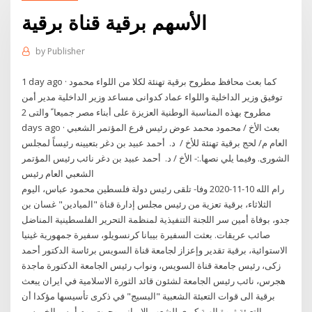
الأسهم برقية قناة برقية
by
Publisher
1 day ago · كما بعث محافظ مطروح برقية تهنئة لكلا من اللواء محمود
توفيق وزير الداخلية واللواء عماد كدوانى مساعد وزير الداخلية مدير أمن
مطروح بهذه المناسبة الوطنية العزيزة على أبناء مصر جميعا ً والتى 2
days ago · بعث الأخ / محمود محمد عوض رئيس فرع المؤتمر الشعبي
العام م/ لحج برقية تهنئة للأخ / د. أحمد عبيد بن دغر بتعيينه رئيساً لمجلس
الشورى. وفيما يلي نصها.:- الأخ / د. أحمد عبيد بن دغر نائب رئيس المؤتمر
الشعبي العام رئيس
رام الله 10-11-2020 وفا- تلقى رئيس دولة فلسطين محمود عباس، اليوم
الثلاثاء، برقية تعزية من رئيس مجلس إدارة قناة "الميادين" غسان بن
جدو، بوفاة أمين سر اللجنة التنفيذية لمنظمة التحرير الفلسطينية المناضل
صائب عريقات. بعثت السفيرة بيبانا كرنسويلو، سفيرة جمهورية غينيا
الاستوائية، برقية تقدير وإعزاز لجامعة قناة السويس برئاسة الدكتور أحمد
زكى، رئيس جامعة قناة السويس، ونواب رئيس الجامعة الدكتورة ماجدة
هجرس، نائب رئيس الجامعة لشئون قائد الثورة الاسلامية في ايران يبعث
برقية الى قوات التعبئة الشعبية "البسيج" في ذكرى تأسيسها مؤكدا أن
التعبئة ثروة الهية كبرى للشعب الايراني وجرت يوم أمس الخميس،