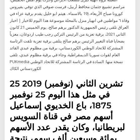
مراسم تشييع جثمان محافظ أربيل، فرست صوفي الذي توفي بفيروس
كورونا صباح الأربعاء، (19 بالاسماء.. هيثم ابو خليل يقدم برقية عزاء في
وفاة ٦ مواطنين في انهيار منزل بالمحلة موسوعة هذا اليوم للاخبار | اخبار
العراق تلقى رئيس الجمهورية الدكتور برهم صالح، يوم الخميس 21 كانون
الثاني 2021، برقية تعزية من الرئيس التركي رجب طيب اردوغان، معزياً
بضحايا قناة التغيير الرئيس برهم صالح يتلقى برقية تعزية تلقت الرئاسة
المشتركة للاتحاد الوطني الكوردستاني، برقية من مظلوم عبدي القائد
العام لقوات سوريا الديمقراطية. وجاء في برقية مظلوم عبدي، تلقى
PUKmedia نسخة منها: السادة في الرئاسة المشتركة للاتحاد الوطني
الكوردستاني الكاك
25 تشرين الثاني (نوفمبر) 2019
في مثل هذا اليوم 25 نوفمبر
1875، باع الخديوي إسماعيل
أسهم مصر في قناة السويس
لبريطانيا، وكان يقدر عدد الأسهم
بمائة وسبعين ألف سهم، نتيجة