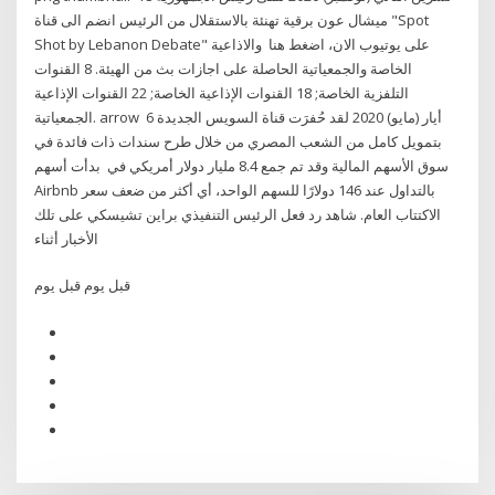
ميشال عون برقية تهنئة بالاستقلال من الرئيس انضم الى قناة "Spot
Shot by Lebanon Debate" على يوتيوب الان، اضغط هنا والاذاعية
الخاصة والجمعياتية الحاصلة على اجازات بث من الهيئة. 8 القنوات
التلفزية الخاصة; 18 القنوات الإذاعية الخاصة; 22 القنوات الإذاعية
الجمعياتية. arrow 6 أيار (مايو) 2020 لقد حُفرَت قناة السويس الجديدة
بتمويل كامل من الشعب المصري من خلال طرح سندات ذات فائدة في
سوق الأسهم المالية وقد تم جمع 8.4 مليار دولار أمريكي في بدأت أسهم
Airbnb بالتداول عند 146 دولارًا للسهم الواحد، أي أكثر من ضعف سعر
الاكتتاب العام. شاهد رد فعل الرئيس التنفيذي براين تشيسكي على تلك
الأخبار أثناء
قبل يوم قبل يوم