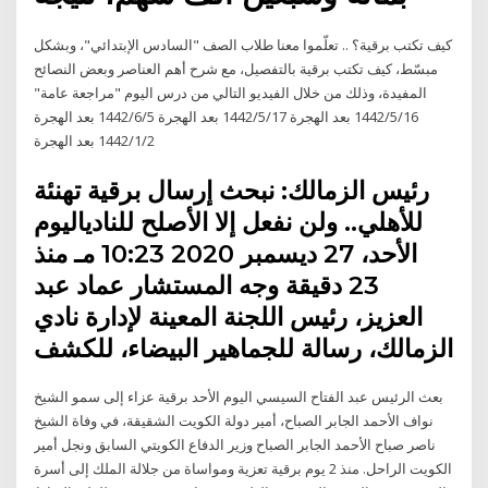
كيف تكتب برقية؟ .. تعلّموا معنا طلاب الصف "السادس الإبتدائي"، وبشكل
مبسّط، كيف تكتب برقية بالتفصيل، مع شرح أهم العناصر وبعض النصائح
المفيدة، وذلك من خلال الفيديو التالي من درس اليوم "مراجعة عامة"
16‏‏/5‏‏/1442 بعد الهجرة 17‏‏/5‏‏/1442 بعد الهجرة 5‏‏/6‏‏/1442 بعد الهجرة
2‏‏/1‏‏/1442 بعد الهجرة
رئيس الزمالك: نبحث إرسال برقية تهنئة
للأهلي.. ولن نفعل إلا الأصلح للنادياليوم
الأحد، 27 ديسمبر 2020 10:23 مـ منذ
23 دقيقة وجه المستشار عماد عبد
العزيز، رئيس اللجنة المعينة لإدارة نادي
الزمالك، رسالة للجماهير البيضاء، للكشف
بعث الرئيس عبد الفتاح السيسي اليوم الأحد برقية عزاء إلى سمو الشيخ
نواف الأحمد الجابر الصباح، أمير دولة الكويت الشقيقة، في وفاة الشيخ
ناصر صباح الأحمد الجابر الصباح وزير الدفاع الكويتي السابق ونجل أمير
الكويت الراحل. منذ 2 يوم برقية تعزية ومواساة من جلالة الملك إلى أسرة