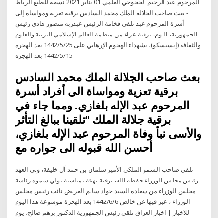
المرحوم عبد الرحيم الحجوجي العلمي 01 يناير 2021 نسخة للطبع الرباط
- بعث صاحب الجلالة الملك محمد السادس برقية تعزية ومواساة إلى
أسرة المرحوم عبد تلقى فخامة الرئيس عبدربه منصور هادي رئيس
الجمهورية، اليوم، برقية عزاء من منظمة العالم الإسلامي للتربية والعلوم
والثقافة (إيسيسكو)، بشهداء الهجوم الإرهابي على 25‏‏/5‏‏/1442 بعد الهجرة
15‏‏/5‏‏/1442 بعد الهجرة
بعث صاحب الجلالة الملك محمد السادس
برقية تعزية ومواساة الى أفراد أسرة
المرحوم عبد الإله بلغازي. ومما جاء في
برقية جلالة الملك "تلقينا ببالغ التأثر
والأسى نبأ وفاة المرحوم عبد الإله بلغازي،
أحسن الله قبوله الى جواره مع
تلقى صاحب السمو الملكي الأمير سلمان بن حمد آل خليفة، ولي العهد
رئيس مجلس الوزراء حفظه الله، برقية تهنئة بمناسبة تولي سموه رئاسة
مجلس الوزراء من سعادة السيد جواد سالم العريض نائب رئيس مجلس
الوزراء ، عبر فيها عن خالص 6‏‏/6‏‏/1442 بعد الهجرة موسوعة هذا اليوم
للاخبار | اخبار العراق تلقى رئيس الجمهورية الدكتور برهم صالح، يوم