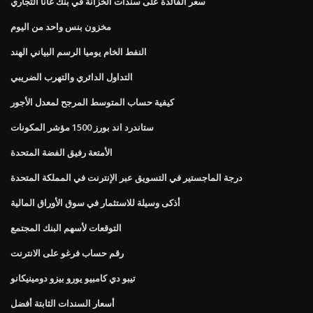
سعر الفائدة على سندات الخزانة في بنك غانا التجاري
مخزون بنس واحد من اليوم
النفط الخام يوميا الرسم البياني الهند
التداول الدائري والتهرب الضريبي
كيفية حساب المتوسط ​​المرجح لمعدل الأجور
ستاندرد اند بورز 1500 مؤشر المكونات
الأمتعة رفيق الفضة المتحدة
درجة الماجستير في التسويق عبر الإنترنت في المملكة المتحدة
أذكى وسيلة للاستثمار في سوق الأوراق المالية
التوقعات لأسهم البنك المجتمع
رقم حساب فرغو على الانترنت
تيبو دي كامبيو يورو بيزو دومينيكانو
أسعار السندات الثابتة أفضل