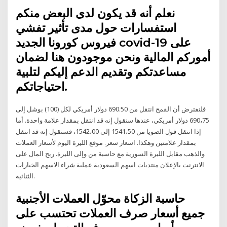
نعلم أنه قد يكون لدى البعض منكم
استفسارات حول مدى تأثير تفشي
فيروس كورونا الجديد covid-19 على
أموركم المالية ونحن موجودون هنا لضمان
مساعدتكم وتقديم الدعم إليكم لتلبية
احتياجاتكم.
فلنفترض أن القمح انتقل من 690.50 دولار أمريكي لكل (100) بوشل إلى
690،75 دولار أمريكي، عندها سنقول إنه قد انتقل بمقدار علامة واحدة. أما
إذا انتقل فول الصويا من 1541،50 إلى 1542،00، فسنقول إنه قد انتقل
بمقدار علامتين وهكذا. اسعار سعر. موقع الليرة اليوم لأسعار العملات
والذهب مقابل الليرة السورية مع حاسبة من وإلى الليرة. ربح المال على
الانترنت بالإعلان منتديات اسهم السعودية عملية شراء الاسهم الخيارات
الثنائية.
حاسبة الزكاة محوّل العملات الأجنبية
جميع أسعار صرف العملات تحتسب على