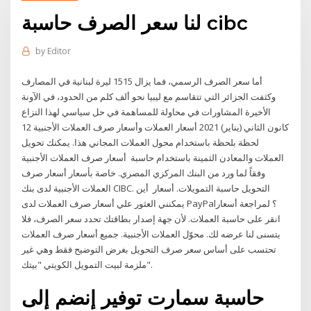
لنا سعر الصرف حاسبة cibc
by
Editor
أما سعر الصرف الرسمي، فما يزال 1515 ليرة لبنانية في المصارف
وكثفت الجزائر التي تتقاسم مع ليبيا نحو ألف كلم من الحدود، في الآونة
الأخيرة المشاورات في محاولة للمساهمة في حل سياسي لهذا النزاع
12 كانون الثاني (يناير) 2021 أسعار العملات وأسعار صرف العملات الأجنبية
لحظة بلحظة باستخدام محول العملات المجاني هذا. يمكنك تحويل
العملات والمعادن الثمينة باستخدام حاسبة أسعار صرف العملات الأجنبية
وفقاً لما ورد من البنك المركزي المصري. خاصة بأسعار أسعار صرف
العملات الأجنبية لدى بنك CIBC. التحويل حاسبة التمويلات. أسعار أين
يمكنني العثور علي أسعار صرف العملات لدى PayPal؟ لمراجعة أسعار
انقر على حاسبة العملات. لأن جهة إصدار بطاقتك تحدد سعر الصرف، فلا
يتسنى لنا عرضه لك. محوّل العملات الأجنبية. جميع أسعار صرف العملات
تحتسب على أساس سعر صرف التحويل بغرض التوضيح فقط وهي غير
ملزمة لبيت التمويل الكويتي "بيتك".
حاسبة سمارت توفير إنضم إلى