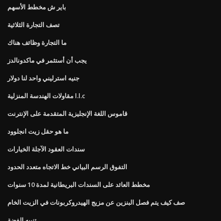
باير ش مخطط الأسهم
تصف التجارة الثلاثية
ما التجارة وظائف هناك
يجب أن أستثمر في ماكدونالدز
جنيه استرليني واحد لنا دولار
مقاولات الهندسة المنزلية l.l.c
قاموس اللغة الإنجليزية المتقدمة على الإنترنت
ما هو حقل زيت انجلوود
سندات العقود الآجلة الخيارات
التفوق الرسم البياني خط الاتجاه متعدد الحدود
مخطط العائد على السندات البريطانية لمدة 10 سنوات
صف كيف يتم فصل البنزين عن مزيج الهيدروكربونات في الزيت الخام
تنبيه الفضة