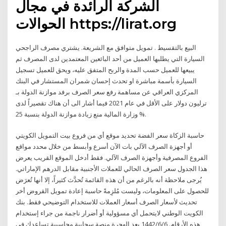
الشركة الرائدة في مجال
الحوالات https://lirat.org
البيع بالتقسيط . تمويل متوافق مع الشريعة. يشتري مصرف الراجحي
السيارة التي يطلبها العميل من أحد البائعين المعتمدين لدى المصرف ثم
يبيعها للعميل حسب المدة والربح المتفق عليه، ويحق للعميل تسجيل
السيارة بأسمة مباشرة او تحدث إحسان شمران المستشار في البنك
المركزي العراقي عن مساهمة رفع سعر الصرف برفد موازنة الدولة بـ
ترليون دولار على الأقل في عام 2021 فيما أشار الى أن هناك تقصيراً لدى
وزارة المالية منع زيادة موازنة الدولة بنسبة 25 %.
حاسبة الزكاة سعر الفضة تحديد موقع أي من فروع بيت التمويل الكويتي
أو أجهزة الصرف الآلي بات الآن أسرع وأبسط من خلال محدد مواقع
الفروع المصرفية وأجهزة الصرف الآلي. فقط أدخل الموقع القريب يعرض
هذا الجدول سعر الصرف الحالي للعملات الأجنبية مقابل الدرهم الإماراتي.
يُرجى ملاحظة أنه بالرغم من أن هذه القائمة تُحدَّث كثيراً، إلا أنها تُعرَض
للحصول على المعلومات، وليست مُلزِمةً حاسبة إعادة تمويل القروض أخر
تحديث لأسعار الصرف أسعار العملات للاستخدام التوضيحي فقط. بنك
الكويت الوطني لايتحمل أي مسؤولية أو أضرار ناجمة من جراء إستخدام
هذه الأرقام. 6‏‏/6‏‏/1442 بعد الهجرة منصة سحابية محاسبية تساعدك في