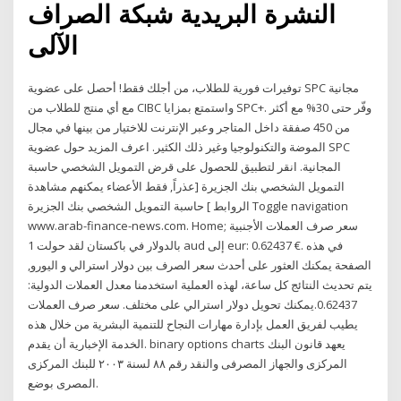
النشرة البريدية شبكة الصراف
الآلى
توفيرات فورية للطلاب، من أجلك فقط! أحصل على عضوية SPC مجانية
مع أي منتج للطلاب من CIBC واستمتع بمزايا SPC+. وفّر حتى 30% مع أكثر
من 450 صفقة داخل المتاجر وعبر الإنترنت للاختيار من بينها في مجال
الموضة والتكنولوجيا وغير ذلك الكثير. اعرف المزيد حول عضوية SPC
المجانية. انقر لتطبيق للحصول على قرض التمويل الشخصي حاسبة
التمويل الشخصي بنك الجزيرة [عذراً, فقط الأعضاء يمكنهم مشاهدة
الروابط ] حاسبة التمويل الشخصي بنك الجزيرة Toggle navigation
www.arab-finance-news.com. Home; سعر صرف العملات الأجنبية
بالدولار في باكستان لقد حولت 1 aud إلى eur: 0.62437 €. في هذه
الصفحة يمكنك العثور على أحدث سعر الصرف بين دولار استرالي و اليورو,
يتم تحديث النتائج كل ساعة، لهذه العملية استخدمنا معدل العملات الدولية:
0.62437.يمكنك تحويل دولار استرالي على مختلف. سعر صرف العملات
يطيب لفريق العمل بإدارة مهارات النجاح للتنمية البشرية من خلال هذه
الخدمة الإخبارية أن يقدم. binary options charts يعهد قانون البنك
المركزى والجهاز المصرفى والنقد رقم ٨٨ لسنة ٢٠٠٣ للبنك المركزى
المصرى بوضع.