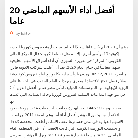
أفضل أداء الأسهم الماضي 20
عاما
by
Editor
رغم أن 2020 لم يكن عامًا سعيدًا للعالم بسبب أزمة فيروس كورونا الجديد
(كوفيد 19) وأمور أخرى، إلا أنه مثل نقطة الكويت: قال المركز المالي
الكويتي "المركز" في تقريره الشهري أن أداء أسواق الأسهم الخليجية
شهد انتعاشاً في ختام العام 2020، بعد أن أعلنت شركات الأدوية فايزر
ومودرنا وأسترازينيكا توزيع لقاح فيروس كوفيد-19. Jan 12, 2021 · مباشر-
إسلام فضل: نجح الاقتصاد المصري مع بداية العام الجديد، في الحفاظ على
الرؤية الإيجابية من المؤسسات الدولية، لتأتي مصر ضمن أفضل الدول أداءً
في مواجهة التداعيات السلبية لفيروس كورونا وحالة الضبابية التي كست
بها
منذ 2 يوم 12‏‏/1‏‏/1442 بعد الهجرة وجاءت التراجعات عقب موجة صعود
لثلاثة أيام، ليحقق المؤشر أفضل أداء أسبوعي له منذ 2011. وواصلت
الأسهم القيادية في لندن خسائرها عقب الأنباء، وأغلقت منخفضة 5.3%.
وانخفضت البورصة الكويتية التي كانت الأفضل أداء في المنطقة العام
الماضي، 0.1%، مسجلة خسارة سنوية 13.3%، ونزل المؤشر البحريني