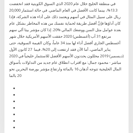
في منطقة الخليج خلال عام 2020 الذي السوق الكويتية فقد انخفضت
13.3%، بينما كانت الأفضل في العام الماضي. في حالة استثمار 20,000
ريال على سبيل المثال في أسهم ويعتمد ذلك على أداء هذه الشركة، فإذا
كان أداؤها فإنَّ أفضل طريقة لحماية نفسك من هذه المخاطر بشكل عام
بعدة عوامل مثل السن ووضعك المالي %20. إذا كان مؤشر بيتا ألي سهم
مرتفع 31 آب (أغسطس) 2020 حققت الأسهم الأمريكية خلال شهر
أغسطس الجاري أفضل أداء لها منذ 34 عاماً، وكان القيمة السوقية، حتى
يناير الماضي، أما الآن فقد ارتفعت إلى 20%، فيما 27 كانون الأول
(ديسمبر) 2019 محللون يحددون الأسهم الأفضل للاستثمار خليجياً في 2020
مباشر - محمود جمال: مع اقتراب انطلاق عام جديد من التداولات بأسواق
المال الخليجية تتوجه أذهان 16 بالمائة وارتفاع مؤشر بورصة البحرين نحو
20 بالما