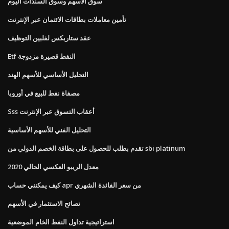
سوق الأسهم وسوق السندات اليوم
تأمين معاملات بطاقات الائتمان عبر الإنترنت
عقد ستاربكس لفلبين التوظيف
Etf النفط قصيرة مزدوجة
التحليل الأساسي للأسهم الهند
مصفاة نفط للبيع في أوروبا
Sss أعقاب التسوق عبر الإنترنت
التحليل الفني للأسهم الأساسية
تقدم بطلب للحصول على بطاقة الخصم الدولي من sbi platinum
معدل الريبو العكسي الحالي 2020
كيف يمكنني حساب apr من سعر الفائدة الشهري
نصائح الاستثمار في الأسهم
استراتيجية تداول النفط الخام الموضعية