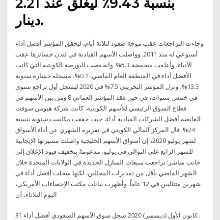
بنسبة 9.43٪ ليغلق عند 2.21
دينار.
وجاءت التراجعات عقب موجة صعود لثلاثة أيام، ليحقق المؤشر أفضل أداء
أسبوعي له منذ 2011. وواصلت الأسهم القيادية في لندن خسائرها عقب
الأنباء، وأغلقت منخفضة 5.3%. وانخفضت البورصة الكويتية التي كانت
الأفضل أداء في المنطقة العام الماضي، 0.1%، مسجلة خسارة سنوية
13.3%، ونزل المؤشر البحريني 7.5% في 2020 ليسجل أول تراجع سنوي
في خمس سنوات، في حين فقد المؤشر العماني 8 ومن بين الأسهم في
قطاع السوق الرئيسي للأسهم الكويتية، كانت شركة هيومن سوفت
القابضة أفضل الشركات القيادية أداء، حيث حققت مكاسب سنوية بنسبة
24%. قال المركز المالي الكويتي في تقريره الشهري عن أداء الأسواق
لشهر يوليو 2020، إن أسواق الأسهم الخليجية واصلت مسيرتها الإيجابية
للشهر الرابع على التوالي في يوليو، مدعومةً بتخفيف قيود الإغلاق إلى
جانب مباشر: تراجعت مبيعات المنازل الجديدة في الولايات المتحدة خلال
الشهر الماضي بأقل من تقديرات المحللين، لكنها سجلت أفضل أداء في
شهرين متتاليين في 12 عاماً. وأظهرت بيانات مكتب الإحصاءات الأمريكي،
اليوم الثلاثاء، أن
31 كانون الأول (ديسمبر) 2020 سجل سوق الأسهم السعودي أفضل أداء