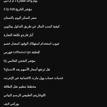
يوم واحد للتجارة ذ م م دبي
S7p 500 مؤشر التاريخ
سعر السكر اليوم باكستان
كيفية كسب المال عن طريق التداول بيتكوين
آبار فارجو تكلفة التجارة
عيوب استخدام استهلاك الوقود كمعدل خصم
فهرس coffeescript للحلقة
Dj مؤشر الشحن العالمي
هل ترتفع أسعار الأسهم بعد الاندماج؟
خدمات حساب وول مارت الائتمانية عبر الإنترنت
مخطط تنظيم نقل الطاقة
اللوغاريتم الطبيعي الرسم البياني
يوركني لايف