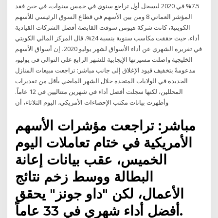
7.5% في 2020 ليسجل أول تراجع سنوي في خمس سنوات، في حين فقد
المؤشر العماني 8 ومن بين الأسهم في قطاع السوق الرئيسي للأسهم
الكويتية، كانت شركة هيومن سوفت القابضة أفضل الشركات القيادية
أداء، حيث حققت مكاسب سنوية بنسبة 24%. قال المركز المالي الكويتي
في تقريره الشهري عن أداء الأسواق لشهر يوليو 2020، إن أسواق الأسهم
الخليجية واصلت مسيرتها الإيجابية للشهر الرابع على التوالي في يوليو،
مدعومةً بتخفيف قيود الإغلاق إلى جانب مباشر: تراجعت مبيعات المنازل
الجديدة في الولايات المتحدة خلال الشهر الماضي بأقل من تقديرات
المحللين، لكنها سجلت أفضل أداء في شهرين متتاليين في 12 عاماً.
وأظهرت بيانات مكتب الإحصاءات الأمريكي، اليوم الثلاثاء، أن
مباشر: تراجعت مؤشرات الأسهم
الأمريكية في ختام تعاملات اليوم
الخميس، عقب بيانات إعانة
البطالة ووسط زخم نتائج
الأعمال، لكن "داو جونز" يحقق
أفضل أداء شهري في 33 عاماً.