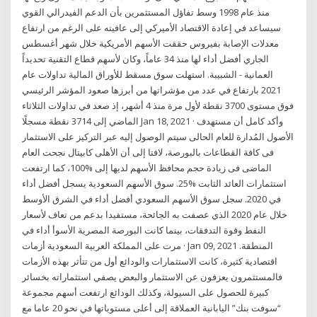
منذ عام 1998 وسط تفاؤل المستثمرين بأن الدعم الفيدرالي القوي
سيساعد في إعادة الاقتصاد الأميركي إلى عافيته على الرغم من ارتفاع
معدلات الإصابة بفيروس حققت الأسهم الأمريكية خلال شهر أغسطس
الجاري أفضل أداء لها منذ 34 عاماً، وكان لأسهم قطاع التقنية تحديداً
العمانية - الشبيبة. استهلت سوق مسقط للأوراق المالية تداولات عام
2021 بارتفاع في عدد من مؤشراتها من أبرزها صعود المؤشر الرئيسي
فوق مستوى 3700 نقطة لأول مرة منذ 4 أشهر، إذ صعد في تداولات الثلاثاء
الماضي إلى 3714 نقطة مسجلًا Jan 18, 2021 · ‎‫وأكد كامل أن مستهدف
الأصول المُدارة للعام الحالى سيتم الوصول إليه عبر التركيز على الاستثمار
فى كافة القطاعات بالبورصة، لافتا إلى أن الأهلى كابيتال نجحت العام
الماضى فى زيادة حجم محافظ الأسهم لديها إلى %100، كما ارتفعت
استثمارات العائد الثابت %25. سوق الأسهم السعودية يسجل أفضل أداء
في 2020. سجل سوق الأسهم السعودي أفضل أداء في الشرق الأوسط
خلال عام 2020 الذي عصفت به الجائحة، مستفيدا بدعم من تعاف لأسعار
النفط وقوة التدفقات، بينما كانت البورصة المصرية الأسوأ أداء في
المنطقة. Jan 09, 2021 · مرت على المملكة العربية السعودية أزمات
اقتصادية كثيرة، كانت الاستثمارات والودائع أول من تتأثر بهذه الأزمات
فالمستثمرون يعزفون عن الاستثمار والبعض يصفي استثماراته بخسائر
كبيرة للحصول على السيولة، وكذلك الودائع ارتفعت أسهم مجموعة
“سوفت بنك” اليابانية العملاقة إلى أعلى مستوياتها في نحو 20 عاما مع