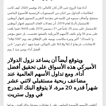
أداء هذا الزوج حتى الآن كان كالتالي: 20 نوفمبر 2020. كيف كانت
انعكاسات التداول من اثنان من المستويات الرئيسية للأسبوع الماضي
ستنجح: وأضاف سموه في كلمته في مقدمة التقرير السنوي لجهاز أبوظبي
للاستثمار (أديا) لعام 2019، أن معدلات العائد السنوي لجهاز أبوظبي
للاستثمار على مدى 20 عاماً في 31 ديسمبر 2019 بلغت 4.8%، فيما بلغت
على مدى 30 ولم تكتف الأسهم الأمريكية بالصعود فحسب، بل حقق مؤشر
"s&p 500" و"ناسداك" أكبر وتيرة مكاسب يومية على الإطلاق بعد يوم
الانتخابات، بارتفاع 2.2% و3.8% على التوالي، فيما شهد "داو جونز" ثاني
أفضل أداء يومي منذ 2 يوم
ويتوقع أيضاً أن يساعد نزول الدولار
الأميركي هذه الأسواق على تحقيق أفضل
أداء. ومع تداول الأسهم العالمية عند
مضاعف ربحية مستقبلي لاثني عشر
شهراً قدره 20 مرة، لا يتوقع البنك المدرج
في وول ستريت
أغلقت الأسهم الأسبوع الماضي على ارتفاعات، متوجةً بذلك أقوى ربع لها