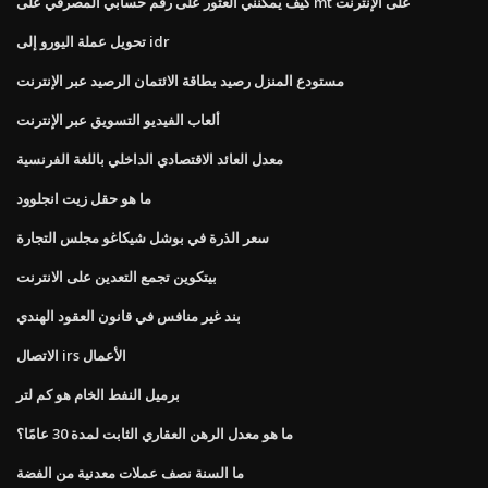
كيف يمكنني العثور على رقم حسابي المصرفي على mt على الإنترنت
تحويل عملة اليورو إلى idr
مستودع المنزل رصيد بطاقة الائتمان الرصيد عبر الإنترنت
ألعاب الفيديو التسويق عبر الإنترنت
معدل العائد الاقتصادي الداخلي باللغة الفرنسية
ما هو حقل زيت انجلوود
سعر الذرة في بوشل شيكاغو مجلس التجارة
بيتكوين تجمع التعدين على الانترنت
بند غير منافس في قانون العقود الهندي
الاتصال irs الأعمال
برميل النفط الخام هو كم لتر
ما هو معدل الرهن العقاري الثابت لمدة 30 عامًا؟
ما السنة نصف عملات معدنية من الفضة