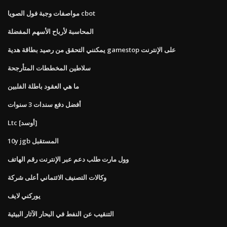
مواصفات وجبة فول الصويا cbot
المحاسبة لأرباح الأسهم المفضلة
يمكنني التحقق من رصيد بطاقة هدية gamestop على الإنترنت
سلاطين المخططات المتأرجحة
ما هي العقود باطلة الفلبين
أفضل دفع سندات 3 سنوات
Ltc [أوسد]
10y jgb المستقبل
وول مارت طلب دعم عبر الإنترنت رقم الهاتف
وكالات التصنيف الائتماني أعلى شركة
يوركني لايف
التنقيب عن النفط في البحار الآثار البيئية